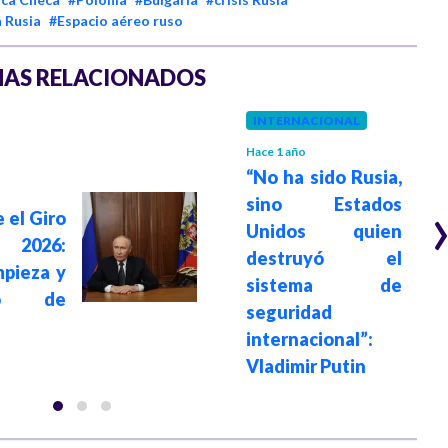
a Rusia
#Espacio aéreo ruso
AS RELACIONADOS
INTERNACIONAL
Hace 1 año
“No ha sido Rusia,
sino Estados
 el Giro
Unidos quien
a 2026:
destruyó el
pieza y
sistema de
rio de
seguridad
internacional”:
Vladimir Putin