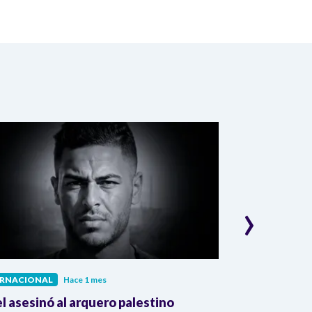
›
ERNACIONAL
Hace 1 mes
INTERNACIONAL
el asesinó al arquero palestino
The Guardian: