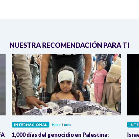
NUESTRA RECOMENDACIÓN PARA TI
INTERNACIONAL
Hace 1 mes
INT
FA
1,000 días del genocidio en Palestina:
Isra