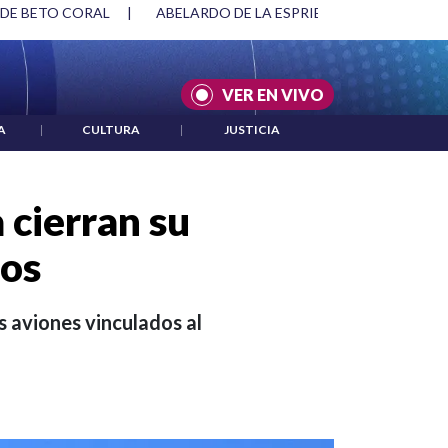
SPRIELLA Y DMG
|
ACUERDOS ENTRE ESTADOS UNIDOS E IRÁ
VER EN VIVO
A
|
CULTURA
|
JUSTICIA
 cierran su
sos
s aviones vinculados al