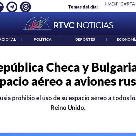
 ES UN CRIMEN": CARTA DE BETO CORAL
|
ABELARDO DE LA E
Temas del día:
ACIONAL
|
POLÍTICA
|
DEPORTES
|
ECONOMÍ
epública Checa y Bulgaria
pacio aéreo a aviones ru
ia prohibió el uso de su espacio aéreo a todos lo
Reino Unido.