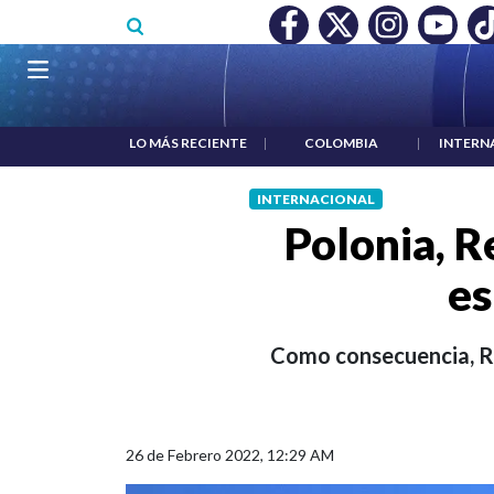
Pasar al contenido principal
O MÍNIMO NO DESTRUYÓ EMPLEO: JP MORGAN
|
"HABLAR NO
Navegación principal
LO MÁS RECIENTE
|
COLOMBIA
|
INTERN
INTERNACIONAL
Polonia, R
es
Como consecuencia, Rus
26 de Febrero 2022, 12:29 AM