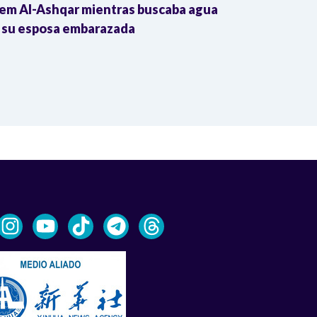
em Al-Ashqar mientras buscaba agua
Colombia impu
 su esposa embarazada
transnacional
Trump