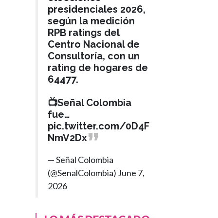
presidenciales 2026,
según la medición
RPB ratings del
Centro Nacional de
Consultoría, con un
rating de hogares de
INTERNACIONAL
64477.
Hace 1 año
›
Según reporte de
📺Señal Colombia
Kiev, Rusia lanza
fue…
pic.twitter.com/0D4F
misil balístico
NmV2Dx
intercontinental
contra Ucrania por
— Señal Colombia
primera vez
(@SenalColombia)
June 7,
2026