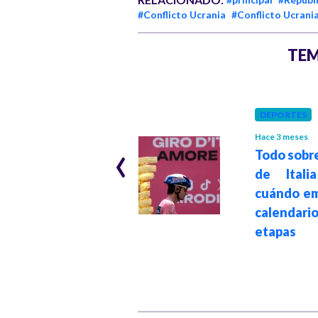
#Conflicto Ucrania
#Conflicto Ucrani
TEM
POLÍTICA
Hace 2 años
DEPORTES
Congreso se
‹
Hace 3 meses
reúne para
Todo sobre
debatir reformas
de Itali
sociales
cuándo em
pendientes antes
calenda
del fin de la
etapas
legislatura