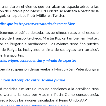
 anunciaron el viernes que cerraban su espacio aéreo a las
ón de Ucrania por Moscú. "El cierre se aplicará a partir de la
 gobierno polaco Piotr Müller en Twitter.
dice que las tropas rusas tratarán de tomar Kiev
enemos el tráfico de todas las aerolíneas rusas en el espacio
nistro de Transporte checo, Martin Kupka, también en Twitter.
gor en Bulgaria a medianoche. Los aviones rusos "no pueden
 de Bulgaria, incluyendo encima de sus aguas territoriales",
de Transportes.
ania: origen, consecuencias y mirada de expertos
bién la suspensión de sus vuelos a Moscú y San Petersburgo a
inición del conflicto entre Ucrania y Rusia
mó medidas similares e impuso sanciones a la aerolínea rusa
 de Ucrania lanzada por Vladimir Putin. Como consecuencia,
éreo a todos los aviones vinculados al Reino Unido.
AFP
ica Checa
#Polonia
#Bulgaria
#crisis Rusia