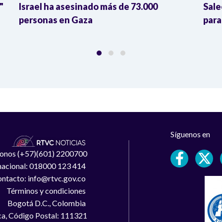
"
Israel ha asesinado más de 73.000
Sale
personas en Gaza
para
Síguenos en
léfonos (+57)(601) 2200700
 nacional: 018000 123 414
ntacto: info@rtvc.gov.co
Términos y condiciones
Bogotá D.C., Colombia
a, Código Postal: 111321