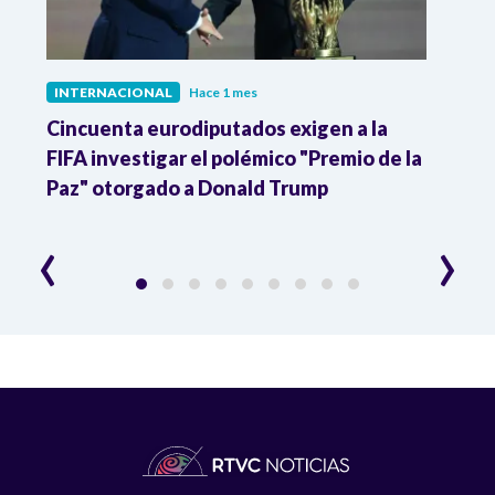
INTERNACIONAL
Hace 1 mes
INTE
Cincuenta eurodiputados exigen a la
1,000
FIFA investigar el polémico "Premio de la
Isra
Paz" otorgado a Donald Trump
pers
‹
›