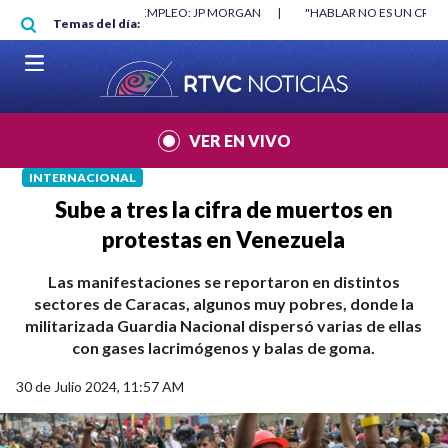
Pasar al contenido principal
RGAN
|
"HABLAR NO ES UN CRIMEN": CARTA DE BETO CORAL
|
ABELAR
Temas del día:
VER EN VIVO
INTERNACIONAL
Sube a tres la cifra de muertos en
protestas en Venezuela
Las manifestaciones se reportaron en distintos
sectores de Caracas, algunos muy pobres, donde la
militarizada Guardia Nacional dispersó varias de ellas
con gases lacrimógenos y balas de goma.
30 de Julio 2024, 11:57 AM