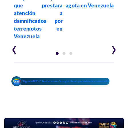
ble
que prestara
agota en Venezuela
volu
 en
atención a
co
damnificados por
bú
terremotos en
sobr
Venezuela
‹
›
Sigue a RTVC Noticias en Google News y mantente conectado