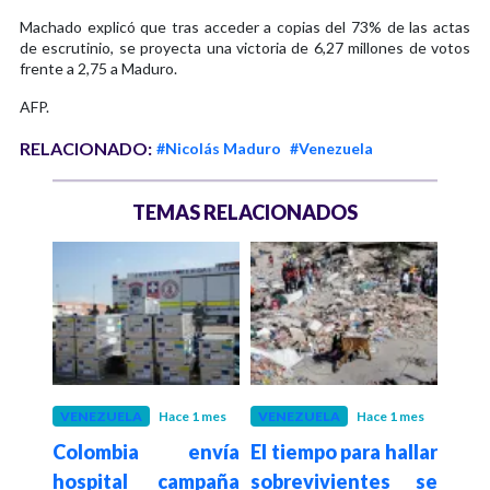
Machado explicó que tras acceder a copias del 73% de las actas
de escrutinio, se proyecta una victoria de 6,27 millones de votos
frente a 2,75 a Maduro.
AFP.
RELACIONADO:
#Nicolás Maduro
#Venezuela
TEMAS RELACIONADOS
 1 mes
VENEZUELA
Hace 1 mes
VENEZUELA
Hace 1 mes
VEN
liza
Colombia envía
El tiempo para hallar
Ven
aria
hospital campaña
sobrevivientes se
so