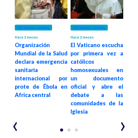
 año
INTERNACIONAL
INTERNACIONAL
COL
te
Dí
Hace 2 meses
Hace 2 meses
Organización
El Vaticano escucha
de a
Hom
Mundial de la Salud
por primera vez a
anda
Tr
declara emergencia
católicos
or
Bifo
sanitaria
homosexuales en
sob
internacional por
un documento
pr
prote de Ébola en
oficial y abre el
conv
Africa central
debate a las
den
comunidades de la
Iglesia
‹
›