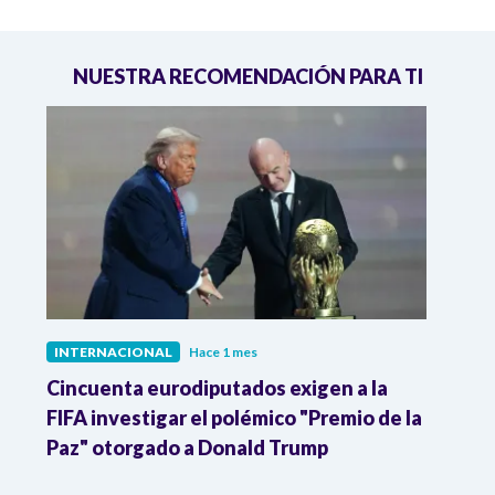
NUESTRA RECOMENDACIÓN PARA TI
INTERNACIONAL
Hace 1 mes
INTE
Cincuenta eurodiputados exigen a la
1,000
FIFA investigar el polémico "Premio de la
Isra
Paz" otorgado a Donald Trump
pers