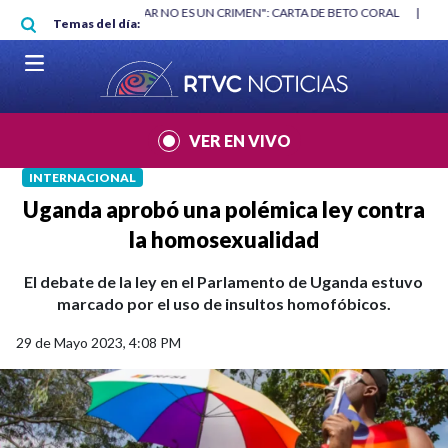
Pasar al contenido principal
RGAN
|
"HABLAR NO ES UN CRIMEN": CARTA DE BETO CORAL
|
ABELAR
Temas del día:
VER EN VIVO
INTERNACIONAL
Uganda aprobó una polémica ley contra
la homosexualidad
El debate de la ley en el Parlamento de Uganda estuvo
marcado por el uso de insultos homofóbicos.
29 de Mayo 2023, 4:08 PM