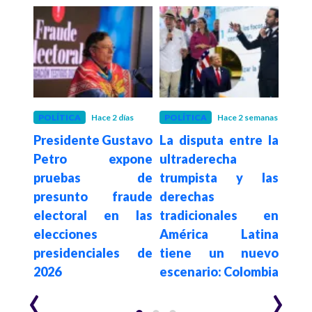
POLÍTICA
Hace 2 días
POLÍTICA
Hace 2 semanas
POLÍ
Presidente Gustavo
La disputa entre la
Con
De la
Petro expone
ultraderecha
su
a en
pruebas de
trumpista y las
de
sado
presunto fraude
derechas
elim
egia
electoral en las
tradicionales en
a c
al e
elecciones
América Latina
es
n de
presidenciales de
tiene un nuevo
$62.
2026
escenario: Colombia
año
‹
›