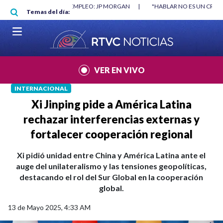
Pasar al contenido principal
RGAN
|
"HABLAR NO ES UN CRIMEN": CARTA DE BETO CORAL
|
ABELAR
Temas del día:
VER EN VIVO
INTERNACIONAL
Xi Jinping pide a América Latina
rechazar interferencias externas y
fortalecer cooperación regional
Xi pidió unidad entre China y América Latina ante el
auge del unilateralismo y las tensiones geopolíticas,
destacando el rol del Sur Global en la cooperación
global.
13 de Mayo 2025, 4:33 AM