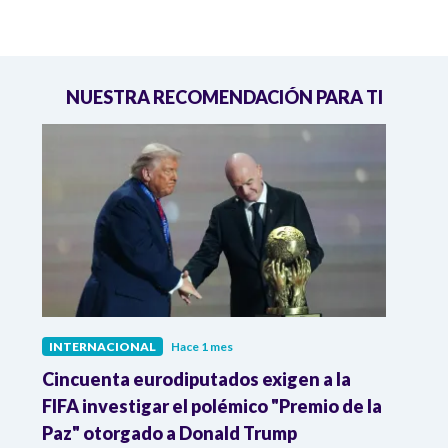
NUESTRA RECOMENDACIÓN PARA TI
INTERNACIONAL
Hace 1 mes
INTE
Cincuenta eurodiputados exigen a la
1,000
FIFA investigar el polémico "Premio de la
Isra
Paz" otorgado a Donald Trump
pers