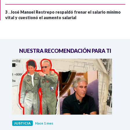
3 .
José Manuel Restrepo respaldó frenar el salario mínimo
vital y cuestionó el aumento salarial
NUESTRA RECOMENDACIÓN PARA TI
JUSTICIA
Hace 1 mes
JUST