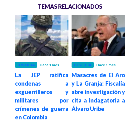
TEMAS RELACIONADOS
S
JUSTICIA
Hace 1 mes
JUSTICIA
Hace 1 mes
POLÍ
La JEP ratifica
Masacres de El Aro
Pre
condenas a
y La Granja: Fiscalía
denu
e al
exguerrilleros y
abre investigación y
CP
José
militares por
cita a indagatoria a
am
uiz
crímenes de guerra
Álvaro Uribe
dest
por
en Colombia
med
Fisc
 del
gral