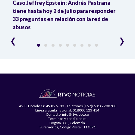
ón
Caso Jeffrey Epstein: Andrés Pastrana
La JE
cia
tiene hasta hoy 2 de julio para responder
y mil
33 preguntas en relación con la red de
Colo
abusos
‹
›
Av. El Dorado Cr. 45 # 26 - 33 - Teléfonos (+57)(601) 2200700
Línea gratuita nacional: 018000 123 414
Contacto: info@rtvc.gov.co
Términos y condiciones
Bogotá D.C., Colombia
Suramérica, Código Postal: 111321