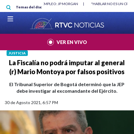
Pasar al contenido principal
RGAN
|
"HABLAR NO ES UN CRIMEN": CARTA DE BETO CORAL
|
ABELAR
Temas del día:
VER EN VIVO
JUSTICIA
La Fiscalía no podrá imputar al general
(r) Mario Montoya por falsos positivos
El Tribunal Superior de Bogotá determinó que la JEP
debe investigar al excomandante del Ejército.
30 de Agosto 2021, 6:57 PM