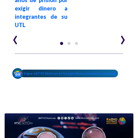
exigir dinero a
Fisc
integrantes de su
UTL
‹
›
Sigue a RTVC Noticias en Google News y mantente conectado