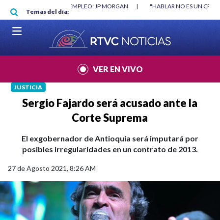
Pasar al contenido principal
RGAN
|
"HABLAR NO ES UN CRIMEN": CARTA DE BETO CORAL
|
ABELAR
Temas del día:
VER EN VIVO
JUSTICIA
Sergio Fajardo será acusado ante la
Corte Suprema
El exgobernador de Antioquia será imputará por
posibles irregularidades en un contrato de 2013.
27 de Agosto 2021, 8:26 AM