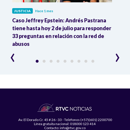
JUSTICIA
Hace 1 mes
JUST
ón
Caso Jeffrey Epstein: Andrés Pastrana
La JE
cia
tiene hasta hoy 2 de julio para responder
y mil
33 preguntas en relación con la red de
Colo
abusos
‹
›
Av. El Dorado Cr. 45 # 26 - 33 - Teléfonos (+57)(601) 2200700
Línea gratuita nacional: 018000 123 414
Contacto: info@rtvc.gov.co