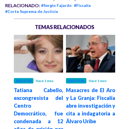
RELACIONADO:
#Sergio Fajardo
#Fiscalía
#Corte Suprema de Justicia
TEMAS RELACIONADOS
eses
DELITOS
Hace 1 mes
JUSTICIA
Hace 1 mes
POLÍ
do y
Tatiana Cabello,
Masacres de El Aro
Pre
a se
excongresista del
y La Granja: Fiscalía
denu
pero
Centro
abre investigación y
CP
nza a
Democrático, fue
cita a indagatoria a
am
e la
condenada a 12
Álvaro Uribe
dest
años de prisión por
med