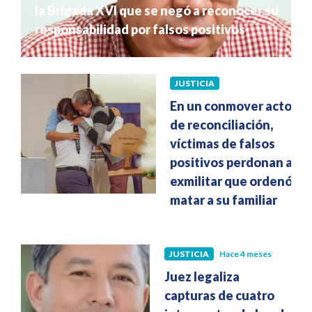
la Brigada XVI que se negó a reconocer su
responsabilidad por falsos positivos
JUSTICIA
Hace 4 meses
En un conmover acto
de reconciliación,
víctimas de falsos
positivos perdonan al
exmilitar que ordenó
matar a su familiar
JUSTICIA
Hace 4 meses
Juez legaliza
capturas de cuatro