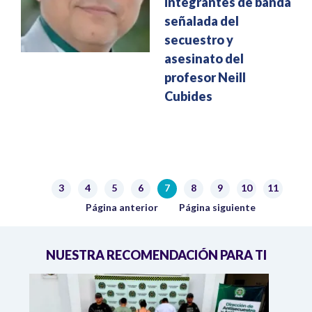
integrantes de banda
señalada del
secuestro y
asesinato del
profesor Neill
Cubides
Paginación
3
4
5
6
7
8
9
10
11
Página
Página
Página
Página
Página actual
Página
Página
Página
Página
Página anterior
Siguiente página
Página anterior
Página siguiente
NUESTRA RECOMENDACIÓN PARA TI