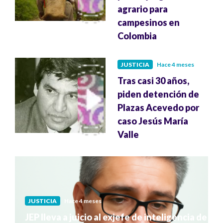
agrario para
campesinos en
Colombia
JUSTICIA
Hace 4 meses
Tras casi 30 años,
piden detención de
Plazas Acevedo por
caso Jesús María
Valle
JUSTICIA
Hace 4 meses
JEP lleva a juicio al exjefe de inteligencia de