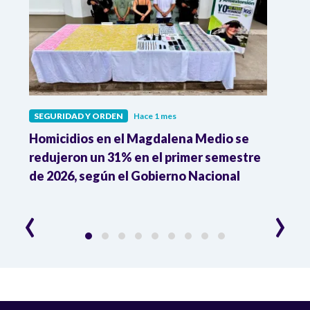
SEGURIDAD Y ORDEN
Hace 1 mes
SEGU
n
Homicidios en el Magdalena Medio se
"Aqu
redujeron un 31% en el primer semestre
susp
de 2026, según el Gobierno Nacional
de l
irre
‹
›