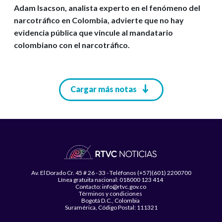
Adam Isacson, analista experto en el fenómeno del
narcotráfico en Colombia, advierte que no hay
evidencia pública que vincule al mandatario
colombiano con el narcotráfico.
Paginación
Cargar más notas
Av. El Dorado Cr. 45 # 26 - 33 - Teléfonos (+57)(601) 2200700
Línea gratuita nacional: 018000 123 414
Contacto: info@rtvc.gov.co
Términos y condiciones
Bogotá D.C., Colombia
Suramérica, Código Postal: 111321