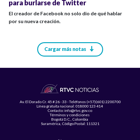
para burlarse de Twitter
El creador de Facebook no solo dio de qué hablar
por su nueva creación.
Paginación
Cargar más notas
Av. El Dorado Cr. 45 # 26 - 33 - Teléfonos (+57)(601) 2200700
Línea gratuita nacional: 018000 123 414
Contacto: info@rtvc.gov.co
Términos y condiciones
Bogotá D.C., Colombia
Suramérica, Código Postal: 111321