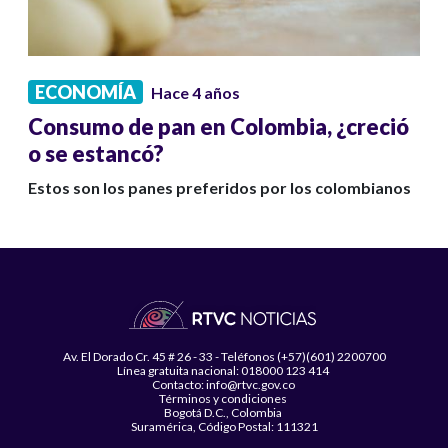
ECONOMÍA
Hace 4 años
Consumo de pan en Colombia, ¿creció
o se estancó?
Estos son los panes preferidos por los colombianos
Av. El Dorado Cr. 45 # 26 - 33 - Teléfonos (+57)(601) 2200700
Línea gratuita nacional: 018000 123 414
Contacto: info@rtvc.gov.co
Términos y condiciones
Bogotá D.C., Colombia
Suramérica, Código Postal: 111321