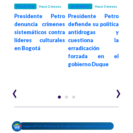
POLÍTICA
Hace 2 meses
GOBIERNO
Hace 3 meses
POLÍ
Presidente Petro
Presidente Petro
Pre
s de
denuncia crímenes
defiende su política
resp
rían
sistemáticos contra
antidrogas y
ase
.400
líderes culturales
cuestiona la
Go
aís:
en Bogotá
erradicación
reem
xige
forzada en el
en
 por
gobierno Duque
nuev
ón de
rios
‹
›
Sigue a RTVC Noticias en Google News y mantente conectado