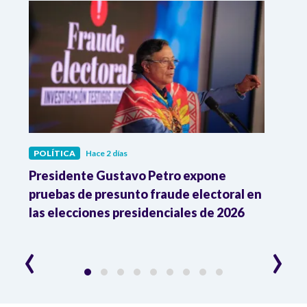
POLÍTICA
Hace 2 días
POLÍ
ia
Presidente Gustavo Petro expone
La d
pruebas de presunto fraude electoral en
trum
las elecciones presidenciales de 2026
en A
esce
‹
›