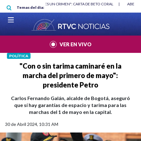
Pasar al contenido principal
RGAN
|
"HABLAR NO ES UN CRIMEN": CARTA DE BETO CORAL
|
ABELAR
Temas del día:
VER EN VIVO
POLÍTICA
"Con o sin tarima caminaré en la
marcha del primero de mayo":
presidente Petro
Carlos Fernando Galán, alcalde de Bogotá, aseguró
que sí hay garantías de espacio y tarima para las
marchas del 1 de mayo en la capital.
30 de Abril 2024, 10:31 AM