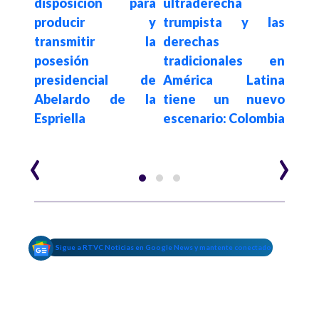
"Ge
 que
disposición para
ultraderecha
con
eso
producir y
trumpista y las
niv
o es
transmitir la
derechas
mane
ción
posesión
tradicionales en
la m
io ni
presidencial de
América Latina
que
orma
Abelardo de la
tiene un nuevo
hace
Espriella
escenario: Colombia
Pet
‹
›
Sigue a RTVC Noticias en Google News y mantente conectado