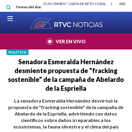
Pasar al contenido principal
RGAN
|
"HABLAR NO ES UN CRIMEN": CARTA DE BETO CORAL
|
ABELAR
Temas del día:
VER EN VIVO
POLÍTICA
Senadora Esmeralda Hernández
desmiente propuesta de "fracking
sostenible" de la campaña de Abelardo
de la Espriella
La senadora Esmeralda Hernández desvirtuó la
propuesta de "fracking sostenible" de la campaña de
Abelardo de la Espriella, advirtiendo con datos
científicos sobre daños irreparables a los
ecosistemas, la fauna silvestre y el clima del país