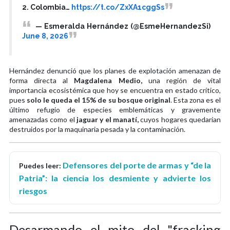
2. Colombia…
https://t.co/ZxXA1cggSs
— Esmeralda Hernández (@EsmeHernandezSi)
June 8, 2026
Hernández denunció que los planes de explotación amenazan de
forma directa al
Magdalena Medio,
una región de vital
importancia ecosistémica que hoy se encuentra en estado crítico,
pues
solo le queda el 15% de su bosque original
. Esta zona es el
último refugio de especies emblemáticas y gravemente
amenazadas como el
jaguar y el manatí,
cuyos hogares quedarían
destruidos por la maquinaria pesada y la contaminación.
Defensores del porte de armas y “de la
Puedes leer:
Patria”: la ciencia los desmiente y advierte los
riesgos
Desarmando el mito del "fracking