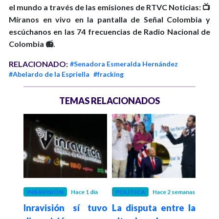
el mundo a través de las emisiones de RTVC Noticias: 📺
Míranos en vivo en la pantalla de Señal Colombia y
escúchanos en las 74 frecuencias de Radio Nacional de
Colombia 📻.
RELACIONADO:
#Senadora Esmeralda Hernández
#Abelardo de la Espriella
#fracking
TEMAS RELACIONADOS
 mes
INRAVISIÓN
Hace 1 día
POLÍTICA
Hace 2 semanas
EDU
l de
Inravisión sí tuvo
La disputa entre la
Hace 4