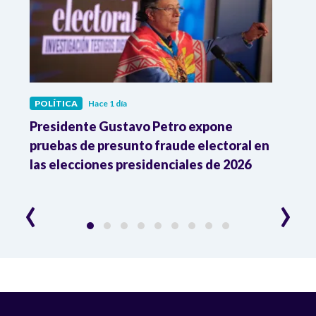
POLÍTICA
Hace 1 día
POLÍ
ia
Presidente Gustavo Petro expone
La d
pruebas de presunto fraude electoral en
trum
las elecciones presidenciales de 2026
en A
esce
‹
›