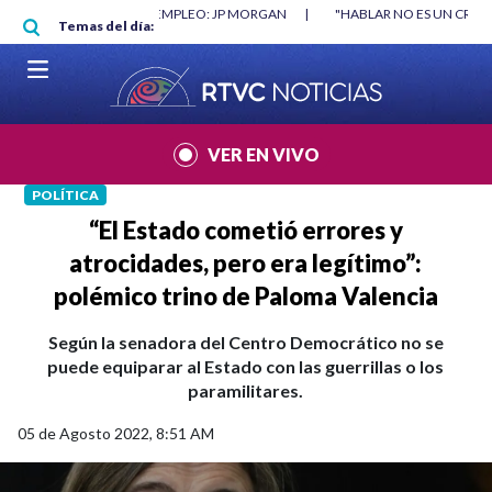
Pasar al contenido principal
O MÍNIMO NO DESTRUYÓ EMPLEO: JP MORGAN
|
"HABLAR NO ES UN CRIME
Temas del día:
L MUNDIAL 2026
|
VER EN VIVO
POLÍTICA
“El Estado cometió errores y
atrocidades, pero era legítimo”:
polémico trino de Paloma Valencia
Según la senadora del Centro Democrático no se
puede equiparar al Estado con las guerrillas o los
paramilitares.
05 de Agosto 2022, 8:51 AM