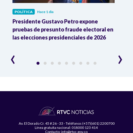
POLÍTICA
Hace 1 día
POLÍ
ia
Presidente Gustavo Petro expone
La d
pruebas de presunto fraude electoral en
trum
las elecciones presidenciales de 2026
en A
esce
‹
›
Av. El Dorado Cr. 45 # 26 - 33 - Teléfonos (+57)(601) 2200700
Línea gratuita nacional: 018000 123 414
Contacto: info@rtvc.gov.co