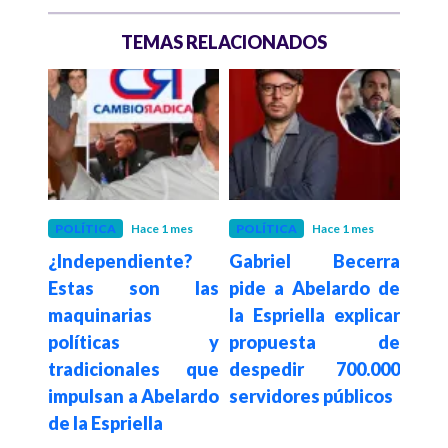
TEMAS RELACIONADOS
 meses
POLÍTICA
Hace 1 mes
POLÍTICA
Hace 1 mes
POLÍ
etro
¿Independiente?
Gabriel Becerra
Aler
oma
Estas son las
pide a Abelardo de
en
lardo
maquinarias
la Espriella explicar
elec
ella
políticas y
propuesta de
den
ndas
tradicionales que
despedir 700.000
irre
eron
impulsan a Abelardo
servidores públicos
elec
de la Espriella
pres