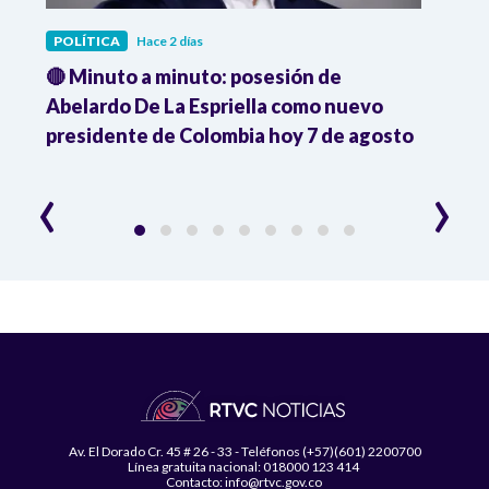
POLÍTICA
Hace 2 días
POLÍ
🔴 Minuto a minuto: posesión de
Gabin
Abelardo De La Espriella como nuevo
qued
presidente de Colombia hoy 7 de agosto
mini
‹
›
Av. El Dorado Cr. 45 # 26 - 33 - Teléfonos (+57)(601) 2200700
Línea gratuita nacional: 018000 123 414
Contacto: info@rtvc.gov.co