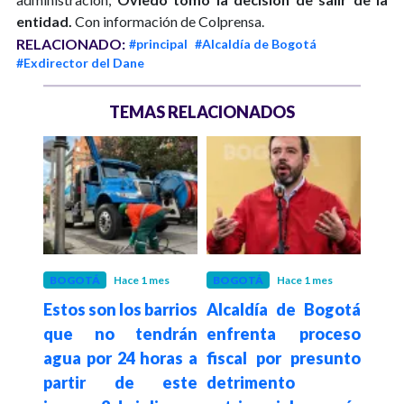
entidad.
Con información de Colprensa.
RELACIONADO:
#principal
#Alcaldía de Bogotá
#Exdirector del Dane
TEMAS RELACIONADOS
 meses
BOGOTÁ
Hace 1 mes
BOGOTÁ
Hace 1 mes
REG
del
Estos son los barrios
Alcaldía de Bogotá
Hace 2
Pre
uego
que no tendrán
enfrenta proceso
anun
ldo
agua por 24 horas a
fiscal por presunto
maq
 del
partir de este
detrimento