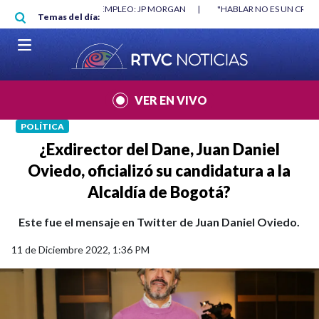
Pasar al contenido principal
RGAN
|
"HABLAR NO ES UN CRIMEN": CARTA DE BETO CORAL
|
ABELAR
Temas del día:
VER EN VIVO
POLÍTICA
¿Exdirector del Dane, Juan Daniel
Oviedo, oficializó su candidatura a la
Alcaldía de Bogotá?
Este fue el mensaje en Twitter de Juan Daniel Oviedo.
11 de Diciembre 2022, 1:36 PM