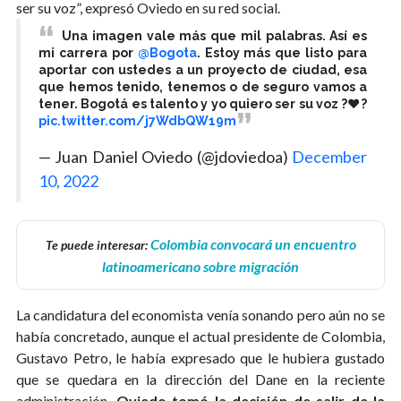
ser su voz”, expresó Oviedo en su red social.
Una imagen vale más que mil palabras. Así es
mi carrera por
@Bogota
. Estoy más que listo para
aportar con ustedes a un proyecto de ciudad, esa
que hemos tenido, tenemos o de seguro vamos a
tener. Bogotá es talento y yo quiero ser su voz ?❤️?
pic.twitter.com/j7WdbQW19m
— Juan Daniel Oviedo (@jdoviedoa)
December
10, 2022
Colombia convocará un encuentro
Te puede interesar:
latinoamericano sobre migración
La candidatura del economista venía sonando pero aún no se
había concretado, aunque el actual presidente de Colombia,
Gustavo Petro, le había expresado que le hubiera gustado
que se quedara en la dirección del Dane en la reciente
administración,
Oviedo tomó la decisión de salir de la