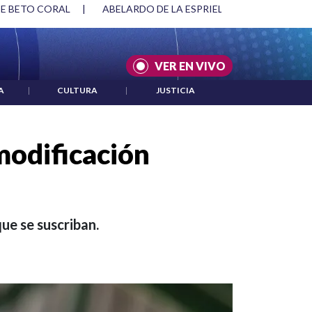
RIELLA Y DMG
|
ACUERDOS ENTRE ESTADOS UNIDOS E IRÁN
VER EN VIVO
A
|
CULTURA
|
JUSTICIA
 modificación
que se suscriban.