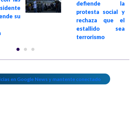
defiende la
esidente
protesta social y
iende su
rechaza que el
a
estallido sea
a
terrorismo
icias en Google News y mantente conectado