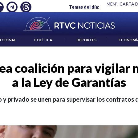
S UN CRIMEN": CARTA DE BETO CORAL
|
ABELARDO DE LA ESP
Temas del día:
ACIONAL
|
POLÍTICA
|
DEPORTES
|
ECONOMÍ
a coalición para vigilar
a la Ley de Garantías
o y privado se unen para supervisar los contratos 