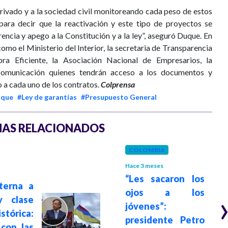
privado y a la sociedad civil monitoreando cada peso de estos
para decir que la reactivación y este tipo de proyectos se
encia y apego a la Constitución y a la ley”, aseguró Duque. En
como el Ministerio del Interior, la secretaria de Transparencia
ra Eficiente, la Asociación Nacional de Empresarios, la
comunicación quienes tendrán acceso a los documentos y
 a cada uno de los contratos.
Colprensa
uque
#Ley de garantías
#Presupuesto General
AS RELACIONADOS
COLOMBIA
Hace 3 meses
“Les sacaron los
terna a
ojos a los
y clase
jóvenes”:
tórica:
presidente Petro
 con las