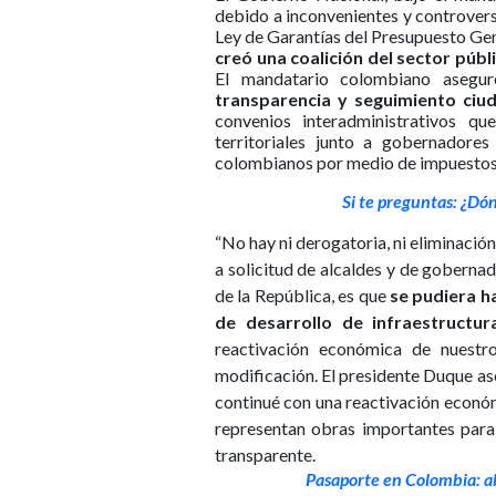
debido a inconvenientes y controversi
Ley de Garantías del Presupuesto Gen
creó una coalición del sector públ
El mandatario colombiano asegur
transparencia y seguimiento ciu
convenios interadministrativos q
territoriales junto a gobernadore
colombianos por medio de impuestos 
Si te preguntas: ¿Dó
“No hay ni derogatoria, ni eliminación
a solicitud de alcaldes y de gobernad
de la República, es que
se pudiera h
de desarrollo de infraestructura
reactivación económica de nuestro
modificación. El presidente Duque ase
continué con una reactivación económ
representan obras importantes para
transparente.
Pasaporte en Colombia: ab