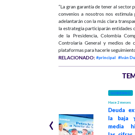
“La gran garantía de tener al sector 
convenios a nosotros nos estimula 
adelantarán con la más clara transpar
la estrategia participarán entidades 
de la Presidencia, Colombia Comp
Controlaría General y medios de 
plataformas para hacerle seguimiento
RELACIONADO:
#principal
#Iván D
TEM
GOBIERNO
Hace 2 meses
Deuda ex
INVESTIGACIÓN
‹
la baja 
Hace 3 meses
El oro sucio que
media his
salpica a Abelardo
las cifras