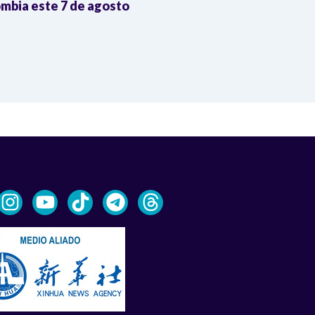
mbia este 7 de agosto
las eleccione