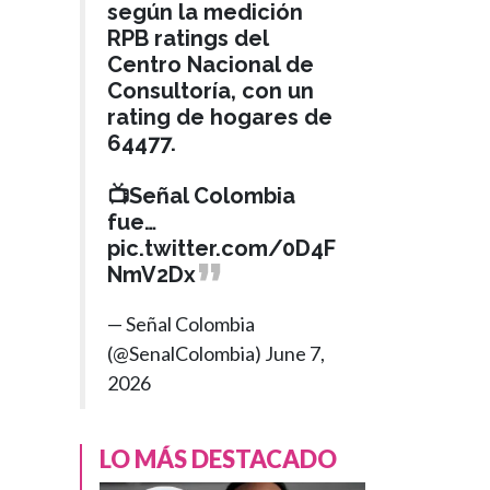
según la medición
RPB ratings del
Centro Nacional de
Consultoría, con un
rating de hogares de
64477.
📺Señal Colombia
fue…
pic.twitter.com/0D4F
NmV2Dx
— Señal Colombia
(@SenalColombia)
June 7,
POLÍTICA
2026
Hace 3 meses
›
Reaparece
Carrasquilla
LO MÁS DESTACADO
pidiendo un