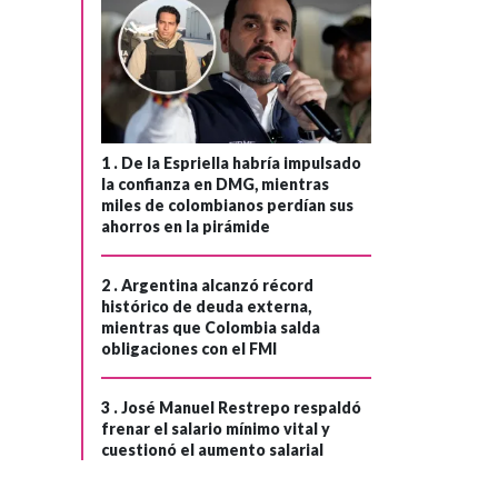
"sustico fiscal"
para Colombia; el
presidente Petro
le respondió
1 .
De la Espriella habría impulsado
la confianza en DMG, mientras
miles de colombianos perdían sus
ahorros en la pirámide
2 .
Argentina alcanzó récord
histórico de deuda externa,
mientras que Colombia salda
obligaciones con el FMI
3 .
José Manuel Restrepo respaldó
frenar el salario mínimo vital y
cuestionó el aumento salarial