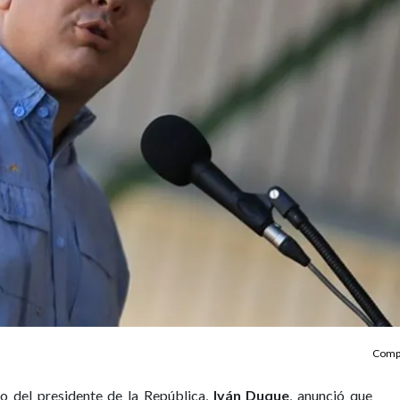
Compa
o del presidente de la República,
Iván Duque
, anunció que