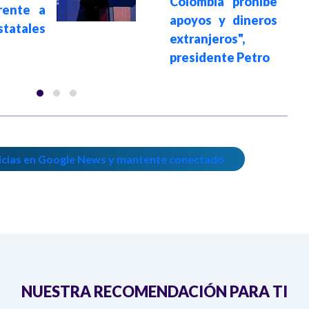
Colombia prohíbe
rente a
apoyos y dineros
statales
extranjeros",
presidente Petro
icias en Google News y mantente conectado
NUESTRA RECOMENDACIÓN PARA TI