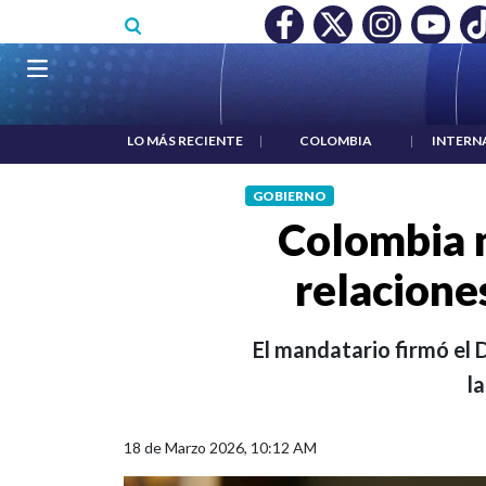
Pasar al contenido principal
O MÍNIMO NO DESTRUYÓ EMPLEO: JP MORGAN
|
"HABLAR NO
Navegación principal
LO MÁS RECIENTE
|
COLOMBIA
|
INTERN
GOBIERNO
Colombia n
relacione
El mandatario firmó el 
l
18 de Marzo 2026, 10:12 AM