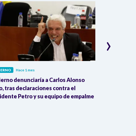
›
IERNO
Hace 1 mes
GOBIERNO
Hac
erno denunciaría a Carlos Alonso
Comité Nacio
o, tras declaraciones contra el
este proceso
idente Petro y su equipo de empalme
investigación 
plataforma po