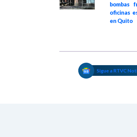
terrestres y
bombas f
fluviales durante
oficinas e
elecciones
en Quito
presidenciales
Sigue a RTVC Not