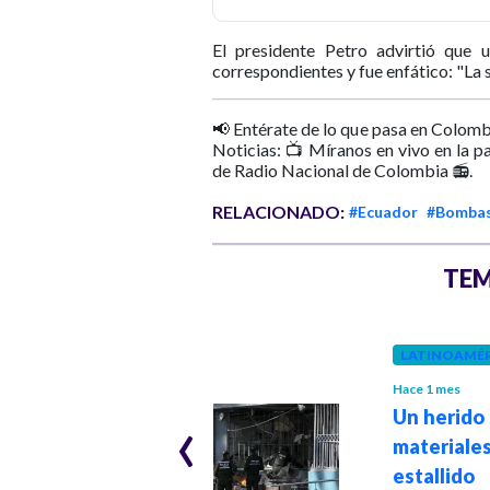
El presidente Petro advirtió que 
correspondientes y fue enfático: "La 
📢 Entérate de lo que pasa en Colomb
Noticias: 📺 Míranos en vivo en la p
de Radio Nacional de Colombia 📻.
RELACIONADO:
#Ecuador
#Bomba
TEM
COLOMBIA
LATINOAMÉR
Hace 2 meses
Hace 1 mes
Migración
‹
Un herido
Colombia cerrará
materiales
fronteras
estallido