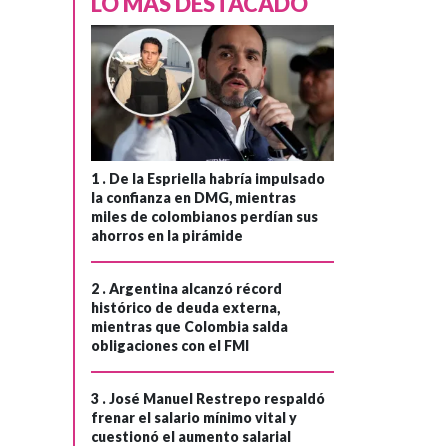
LO MÁS DESTACADO
1 .
De la Espriella habría impulsado
la confianza en DMG, mientras
miles de colombianos perdían sus
ahorros en la pirámide
2 .
Argentina alcanzó récord
histórico de deuda externa,
COLOMBIA
Hace 1 mes
mientras que Colombia salda
obligaciones con el FMI
Venta de energía
›
a Ecuador:
3 .
José Manuel Restrepo respaldó
Gobierno Petro
frenar el salario mínimo vital y
anuncia la
cuestionó el aumento salarial