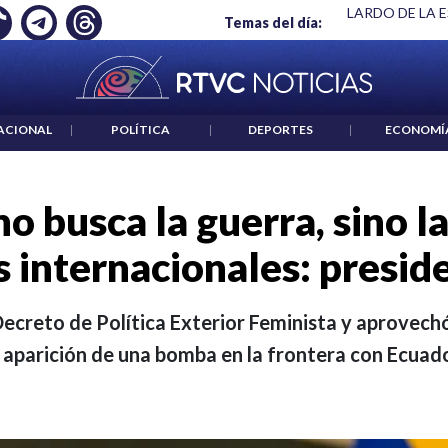
 ES UN CRIMEN": CARTA DE BETO CORAL
|
ABELARDO DE LA E
Temas del día:
ACIONAL
|
POLÍTICA
|
DEPORTES
|
ECONOMÍ
o busca la guerra, sino la
s internacionales: presid
Decreto de Política Exterior Feminista y aprovechó 
a aparición de una bomba en la frontera con Ecuado