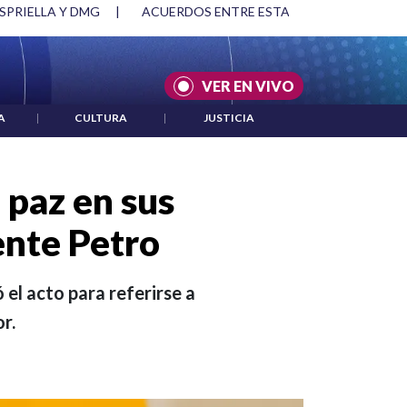
SPRIELLA Y DMG
|
ACUERDOS ENTRE ESTADOS UNIDOS E IRÁ
VER EN VIVO
A
|
CULTURA
|
JUSTICIA
 paz en sus
ente Petro
el acto para referirse a
r.