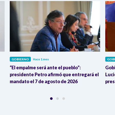
GOBIERNO
Hace 1 mes
GOB
“El empalme será ante el pueblo”:
Gobi
presidente Petro afirmó que entregará el
Luci
mandato el 7 de agosto de 2026
pres