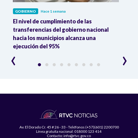
GOBIERNO
Hace 1 semana
GOBI
El nivel de cumplimiento de las
“El e
transferencias del gobierno nacional
pres
hacia los municipios alcanza una
el m
ejecución del 95%
‹
›
Av. El Dorado Cr. 45 # 26 - 33 - Teléfonos (+57)(601) 2200700
Línea gratuita nacional: 018000 123 414
Contacto: info@rtvc.gov.co