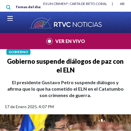
Pasar al contenido principal
RGAN
|
"HABLAR NO ES UN CRIMEN": CARTA DE BETO CORAL
|
ABELAR
Temas del día:
VER EN VIVO
GOBIERNO
Gobierno suspende diálogos de paz con
el ELN
El presidente Gustavo Petro suspende diálogos y
afirma que lo que ha cometido el ELN en el Catatumbo
son crímenes de guerra.
17 de Enero 2025, 4:07 PM