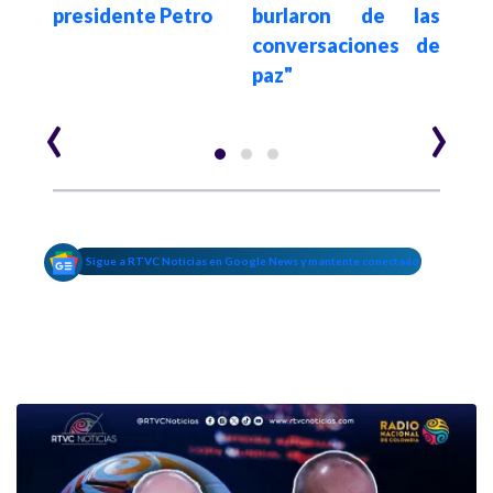
rmas
secu
presidente Petro
burlaron de las
ELN 
conversaciones de
más 
paz"
‹
›
Sigue a RTVC Noticias en Google News y mantente conectado