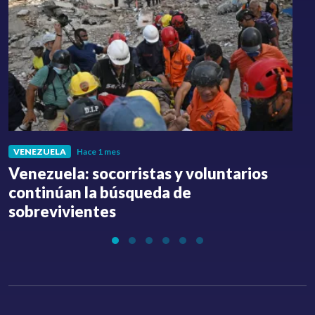
VENEZUELA
Hace 1 mes
Venezuela: socorristas y voluntarios
C
continúan la búsqueda de
a
sobrevivientes
l