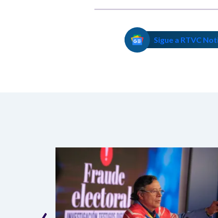
Sigue a RTVC Not
‹