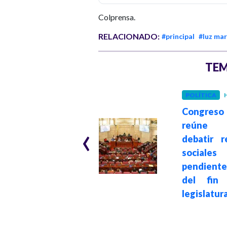
Colprensa.
RELACIONADO:
#principal
#luz ma
TEM
POLÍTICA
H
JUSTICIA
Hace 2 años
Congre
Juicio a Álvaro
‹
reúne
Uribe:
debatir r
expresidente fue
sociales
acusado
pendiente
formalmente por
del fin
la Fiscalía
legislatur