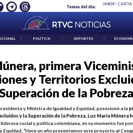
 ES UN CRIMEN": CARTA DE BETO CORAL
|
ABELARDO DE LA E
Temas del día:
ACIONAL
|
POLÍTICA
|
DEPORTES
|
ECONOMÍ
únera, primera Viceminis
ones y Territorios Exclui
Superación de la Pobrez
residenta y Ministra de Igualdad y Equidad, posesionó a la
pr
Excluidos y la Superación de la Pobreza, Luz María Múnera 
 lideresa social y política colombiana, en su momento fue pon
 y Equidad, “Hace un año presentamos este proyecto al Congr