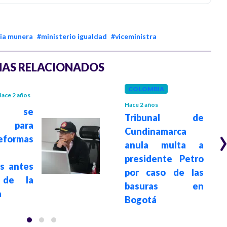
ria munera
#ministerio igualdad
#viceministra
AS RELACIONADOS
COLOMBIA
ace 2 años
Hace 2 años
so se
Tribunal de
 para
Cundinamarca
eformas
anula multa a
presidente Petro
s antes
por caso de las
 de la
basuras en
a
Bogotá