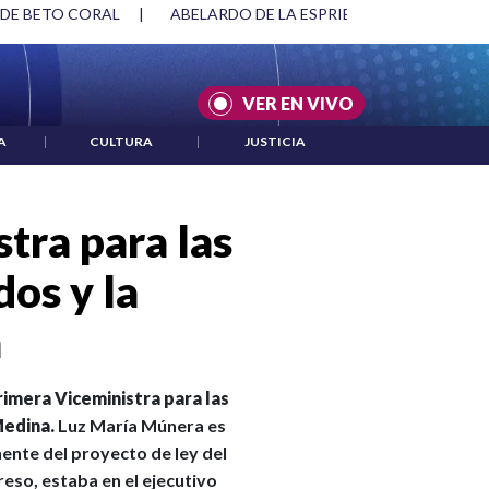
SPRIELLA Y DMG
|
ACUERDOS ENTRE ESTADOS UNIDOS E IRÁ
VER EN VIVO
A
|
CULTURA
|
JUSTICIA
tra para las
dos y la
a
imera Viceministra para las
Medina.
Luz María Múnera es
ente del proyecto de ley del
eso, estaba en el ejecutivo