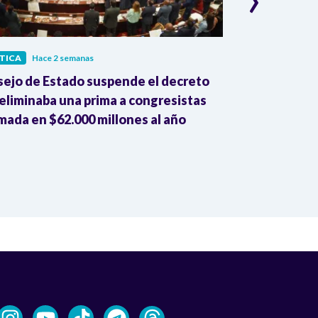
TICA
Hace 2 semanas
POLÍTICA
Hace
ejo de Estado suspende el decreto
Jaime Andrés 
eliminaba una prima a congresistas
MinVivienda 
mada en $62.000 millones al año
corrupción si
mil millones