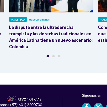
POLÍTICA
Hace 2 semanas
POLÍ
La disputa entre la ultraderecha
Cons
n
trumpista y las derechas tradicionales en
que 
América Latina tiene un nuevo escenario:
esti
Colombia
Síguenos en
léfonos (+57)(601) 2200700