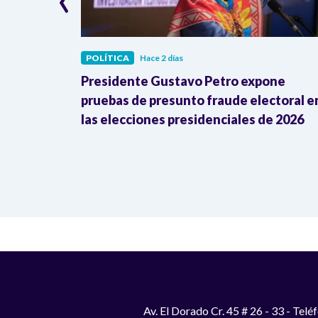
POLÍTICA
Hace 2 días
bediencia
Presidente Gustavo Petro expone
ente al
pruebas de presunto fraude electoral e
las elecciones presidenciales de 2026
Av. El Dorado Cr. 45 # 26 - 33 - Te