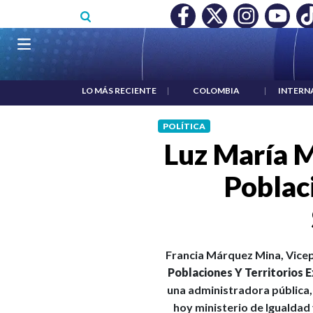
Pasar al contenido principal
O MÍNIMO NO DESTRUYÓ EMPLEO: JP MORGAN
|
"HABLAR NO
Navegación principal
LO MÁS RECIENTE
|
COLOMBIA
|
INTERN
POLÍTICA
Luz María M
Poblaci
Francia Márquez Mina, Vicep
Poblaciones Y Territorios 
una administradora pública,
hoy ministerio de Igualdad