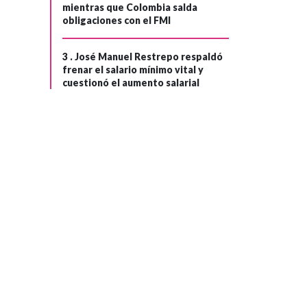
mientras que Colombia salda
obligaciones con el FMI
3 .
José Manuel Restrepo respaldó
frenar el salario mínimo vital y
cuestionó el aumento salarial
COLOMBIA
Hace 2 años
›
¿Qué se sabe de la
muerte de Carlos
David Ruiz, joven
que falleció en
Corferias en el
Baum?