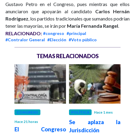
Gustavo Petro en el Congreso, pues mientras que ellos
anunciaron que apoyarán al candidato
Carlos Hernán
Rodríguez
, los partidos tradicionales que sumandos podrían
tener las mayorías, se irán por
María Fernanda Rangel
.
RELACIONADO:
#congreso
#principal
#Contralor General
#Elección
#Voto público
TEMAS RELACIONADOS
eses
CONGRESO
POLÍTICA
Hace 1 mes
LAT
o es
Se aplaza la
Hace 21 horas
Hace 2
El Congreso
Cong
o con
Jurisdicción