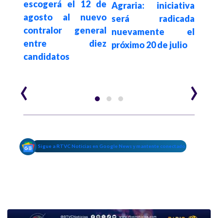
escogerá el 12 de
den
eres,
Agraria: iniciativa
agosto al nuevo
vio
o el
será radicada
contralor general
der
las
nuevamente el
entre diez
en 
tas
próximo 20 de julio
candidatos
part
de D
‹
›
Sigue a RTVC Noticias en Google News y mantente conectado