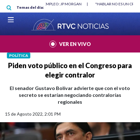
Pasar al contenido principal
O MÍNIMO NO DESTRUYÓ EMPLEO: JP MORGAN
|
"HABLAR NO ES UN CRIME
Temas del día:
L MUNDIAL 2026
|
VER EN VIVO
POLÍTICA
Piden voto público en el Congreso para
elegir contralor
El senador Gustavo Bolívar advierte que con el voto
secreto se estarían negociando contralorías
regionales
15 de Agosto 2022, 2:01 PM