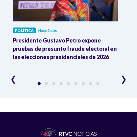
POLÍTICA
Hace 2 días
POLÍ
ia
Presidente Gustavo Petro expone
La d
pruebas de presunto fraude electoral en
trum
las elecciones presidenciales de 2026
en A
esce
‹
›