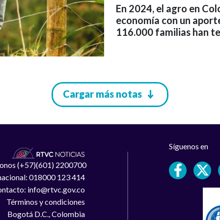
En 2024, el agro en Col
economía con un aporte
116.000 familias han te
Cargar más notas
Síguenos en
léfonos (+57)(601) 2200700
 nacional: 018000 123 414
ntacto: info@rtvc.gov.co
Términos y condiciones
Bogotá D.C., Colombia