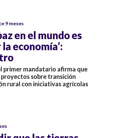
ce 9 meses
 paz en el mundo es
 la economía’:
tro
el primer mandatario afirma que
 proyectos sobre transición
n rural con iniciativas agrícolas
ses
dir que las tierras