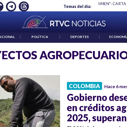
Ó EMPLEO: JP MORGAN
|
"HABLAR NO ES UN CRIMEN": CARTA
Temas del día:
ACIONAL
|
POLÍTICA
|
DEPORTES
|
ECONOMÍ
ECTOS AGROPECUARI
COLOMBIA
Hace 6 me
Gobierno dese
en créditos a
2025, superan