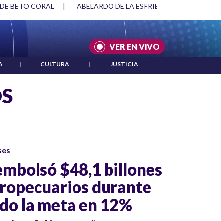
 DE BETO CORAL
|
ABELARDO DE LA ESPRIELLA Y DMG
|
VER EN VIVO
A
|
CULTURA
|
JUSTICIA
OS
ses
mbolsó $48,1 billones
gropecuarios durante
do la meta en 12%