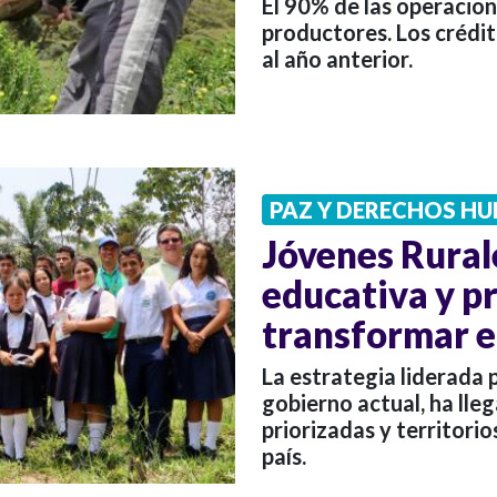
El 90% de las operacio
productores. Los crédi
al año anterior.
PAZ Y DERECHOS H
Jóvenes Rural
educativa y p
transformar 
La estrategia liderada
gobierno actual, ha lleg
priorizadas y territori
país.