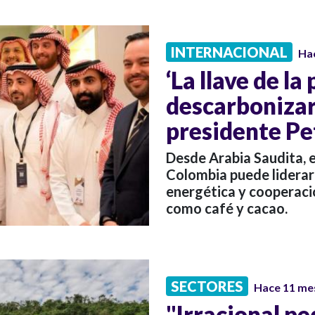
INTERNACIONAL
Ha
‘La llave de la
descarbonizar
presidente Pe
Desde Arabia Saudita, 
Colombia puede liderar
energética y cooperació
como café y cacao.
SECTORES
Hace 11 me
"Irracional pe