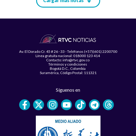
Paginación
Cargar más notas
Av. El Dorado Cr. 45 # 26 - 33 - Teléfonos (+57)(601) 2200700
Línea gratuita nacional: 018000 123 414
Contacto: info@rtvc.gov.co
Términos y condiciones
Bogotá D.C., Colombia
Suramérica, Código Postal: 111321
Síguenos en