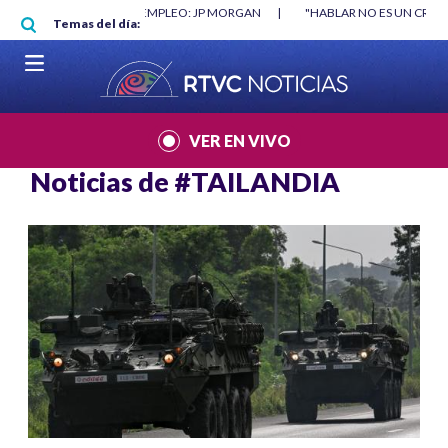
Pasar al contenido principal
O MÍNIMO NO DESTRUYÓ EMPLEO: JP MORGAN
|
"HABLAR NO ES UN CRIME
Temas del día:
L MUNDIAL 2026
|
VER EN VIVO
Noticias de
#TAILANDIA