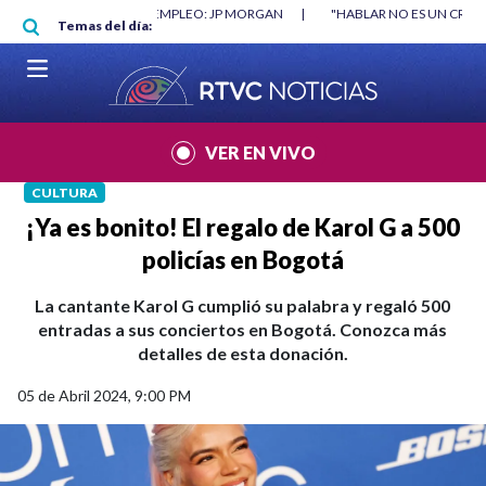
Pasar al contenido principal
RGAN
|
"HABLAR NO ES UN CRIMEN": CARTA DE BETO CORAL
|
ABELAR
Temas del día:
VER EN VIVO
CULTURA
¡Ya es bonito! El regalo de Karol G a 500
policías en Bogotá
La cantante Karol G cumplió su palabra y regaló 500
entradas a sus conciertos en Bogotá. Conozca más
detalles de esta donación.
05 de Abril 2024, 9:00 PM