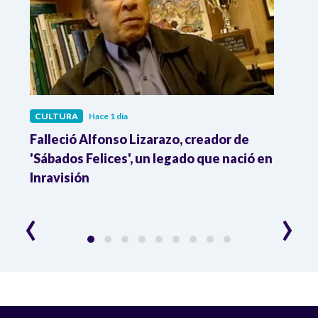
CULTURA
Hace 1 día
CULT
Falleció Alfonso Lizarazo, creador de
¿List
'Sábados Felices', un legado que nació en
Esta
Inravisión
que 
‹
›