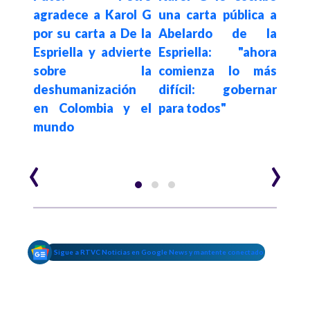
Hace 6
etro
agradece a Karol G
una carta pública a
ELN 
e la
por su carta a De la
Abelardo de la
a c
5 van
Espriella y advierte
Espriella: "ahora
secu
s de
sobre la
comienza lo más
vía 
s
deshumanización
difícil: gobernar
en Colombia y el
para todos"
mundo
‹
›
Sigue a RTVC Noticias en Google News y mantente conectado