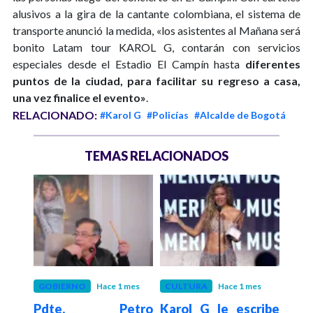
alusivos a la gira de la cantante colombiana, el sistema de
transporte anunció la medida, «los asistentes al Mañana será
bonito Latam tour KAROL G, contarán con servicios
especiales desde el Estadio El Campín hasta
diferentes
puntos de la ciudad, para facilitar su regreso a casa,
una vez finalice el evento»
.
RELACIONADO:
#Karol G
#Policías
#Alcalde de Bogotá
TEMAS RELACIONADOS
GOBIERNO
Hace 1 mes
CULTURA
Hace 1 mes
P
Pdte. Petro
Karol G le escribe