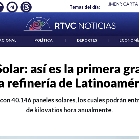
 ES UN CRIMEN": CARTA DE BETO CORAL
|
ABELARDO DE LA E
Temas del día:
ACIONAL
|
POLÍTICA
|
DEPORTES
|
ECONOMÍ
lar: así es la primera gr
a refinería de Latinoamér
 con 40.146 paneles solares, los cuales podrán ent
de kilovatios hora anualmente.