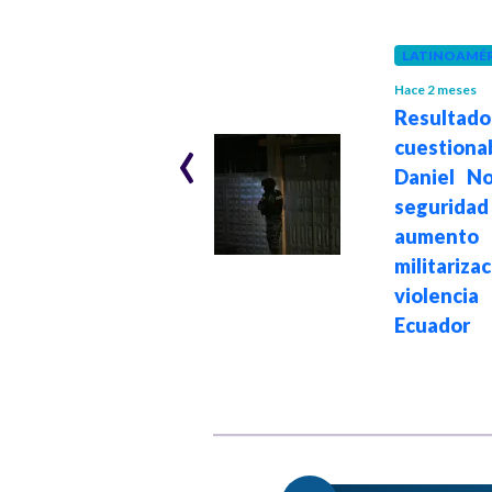
LATINOAMÉR
ESTADOS UNIDOS
Hace 2 meses
Hace 8 meses
Resultado
‹
Donald Trump
cuestiona
quiere aumentar
Daniel N
dominio de EE. UU.
seguridad
sobre
aumento
Latinoamérica,
militariza
según su nueva
violen
estrategia global
Ecuador