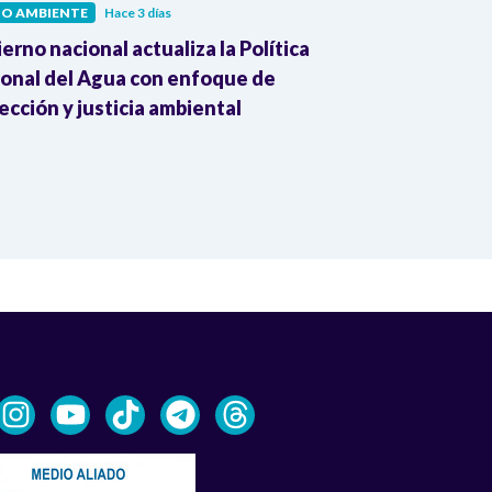
IO AMBIENTE
Hace 3 días
MEDIO AMBIENT
erno nacional actualiza la Política
Cambio climát
onal del Agua con enfoque de
del Mundial 2
ección y justicia ambiental
advierte la 