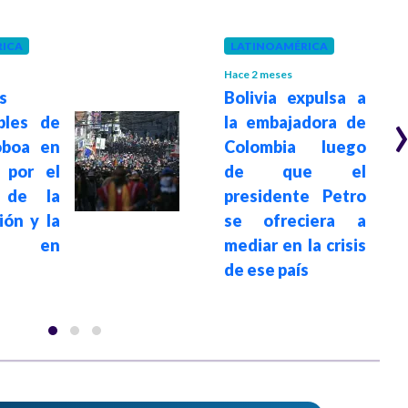
ICA
LATINOAMÉRICA
Hace 2 meses
s
Bolivia expulsa a
bles de
la embajadora de
oboa en
Colombia luego
 por el
de que el
 de la
presidente Petro
ción y la
se ofreciera a
cia en
mediar en la crisis
de ese país