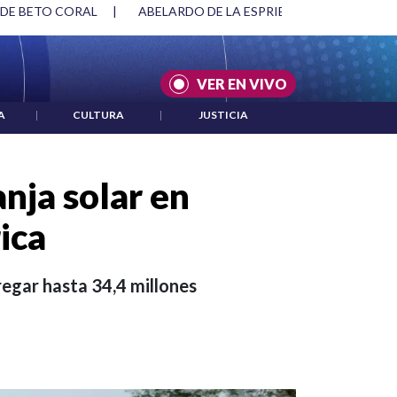
SPRIELLA Y DMG
|
ACUERDOS ENTRE ESTADOS UNIDOS E IRÁ
VER EN VIVO
A
|
CULTURA
|
JUSTICIA
anja solar en
ica
regar hasta 34,4 millones