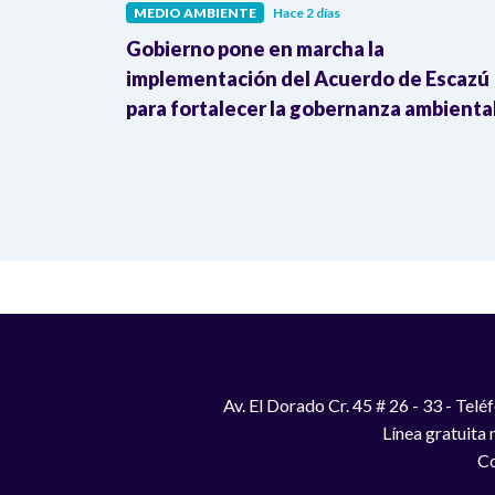
MEDIO AMBIENTE
Hace 2 días
cking”:
Gobierno pone en marcha la
nsformar
implementación del Acuerdo de Escazú
as
para fortalecer la gobernanza ambienta
Av. El Dorado Cr. 45 # 26 - 33 - Te
Línea gratuita
Co