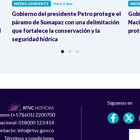
MEDIO AMBIENTE
Hace 2 días
MED
Gobierno del presidente Petro protege el
Gobi
páramo de Sumapaz con una delimitación
Naci
l
que fortalece la conservación y la
prot
seguridad hídrica
Síguenos en
léfonos (+57)(601) 2200700
 nacional: 018000 123 414
ntacto: info@rtvc.gov.co
Términos y condiciones