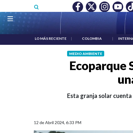
Pasar al contenido principal
O MÍNIMO NO DESTRUYÓ EMPLEO: JP MORGAN
|
"HABLAR NO
Navegación principal
LO MÁS RECIENTE
|
COLOMBIA
|
INTERN
MEDIO AMBIENTE
Ecoparque So
un
Esta granja solar cuenta
12 de Abril 2024, 6:33 PM