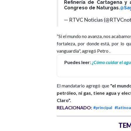
Refinería de Cartagena y 
Congreso de Naturgas.
@Sa
— RTVC Noticias (@RTVCnot
“Si el mundo no avanza, nos acabamo
fortaleza, por donde está, por lo q
vanguardia", agregó Petro .
Puedes leer:
¿Cómo cuidar el agu
El mandatario agregó que
"el mundo
petróleo, ni gas, tiene agua y ele
Claro".
RELACIONADO:
#principal
#latino
TEM