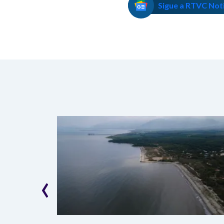
Sigue a RTVC Not
‹