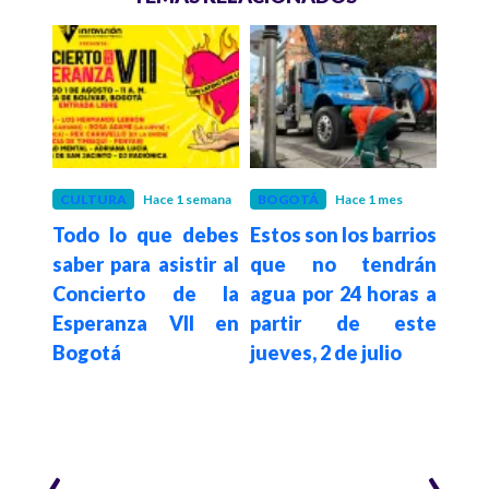
es
CULTURA
Hace 1 semana
BOGOTÁ
Hace 1 mes
BOG
gotá
Todo lo que debes
Estos son los barrios
Así 
elta
saber para asistir al
que no tendrán
Plac
026:
Concierto de la
agua por 24 horas a
reg
os de
Esperanza VII en
partir de este
par
Bogotá
jueves, 2 de julio
Bog
‹
›