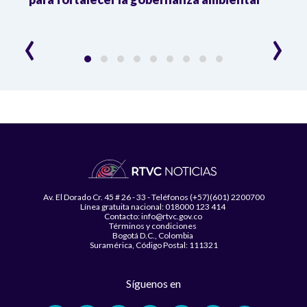
cons
‹
›
Av. El Dorado Cr. 45 # 26 - 33 - Teléfonos (+57)(601) 2200700
Línea gratuita nacional: 018000 123 414
Contacto: info@rtvc.gov.co
Términos y condiciones
Bogotá D.C., Colombia
Suramérica, Código Postal: 111321
Síguenos en