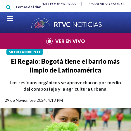
Pasar al contenido principal
RGAN
|
"HABLAR NO ES UN CRIMEN": CARTA DE BETO CORAL
|
ABELAR
Temas del día:
VER EN VIVO
MEDIO AMBIENTE
El Regalo: Bogotá tiene el barrio más
limpio de Latinoamérica
Los residuos orgánicos se aprovecharon por medio
del compostaje y la agricultura urbana.
29 de Noviembre 2024, 4:13 PM