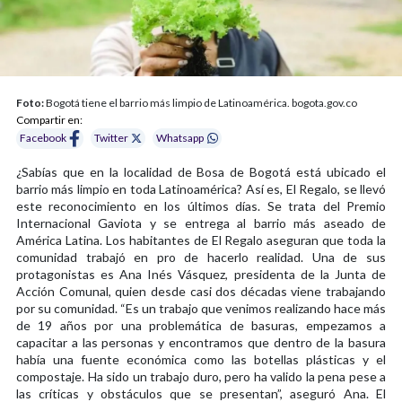
Foto:
Bogotá tiene el barrio más limpio de Latinoamérica. bogota.gov.co
Compartir en:
Facebook
Twitter
Whatsapp
¿Sabías que en la localidad de Bosa de Bogotá está ubicado el
barrio más limpio en toda Latinoamérica? Así es, El Regalo, se llevó
este reconocimiento en los últimos días. Se trata del Premio
Internacional Gaviota y se entrega al barrio más aseado de
América Latina. Los habitantes de El Regalo aseguran que toda la
comunidad trabajó en pro de hacerlo realidad. Una de sus
protagonistas es Ana Inés Vásquez, presidenta de la Junta de
Acción Comunal, quien desde casi dos décadas viene trabajando
por su comunidad. “Es un trabajo que venimos realizando hace más
de 19 años por una problemática de basuras, empezamos a
capacitar a las personas y encontramos que dentro de la basura
había una fuente económica como las botellas plásticas y el
compostaje. Ha sido un trabajo duro, pero ha valido la pena pese a
las críticas y obstáculos que se presentan”, aseguró Ana. El