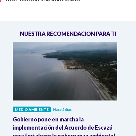
NUESTRA RECOMENDACIÓN PARA TI
MEDIO AMBIENTE
Hace 2 días
MEDI
Gobierno pone en marcha la
Gobi
r
implementación del Acuerdo de Escazú
el p
para fortalecer la gobernanza ambiental
delim