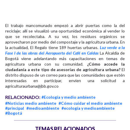
El trabajo mancomunado empezó a abrir puertas como la del
reciclaje; allí se visualizó una oportunidad económica al vender lo
que se recolectaba. A su vez, los residuos orgánicos se
aprovecharon por medio del compostaje y la agricultura urbana. En
la actualidad, El Regalo tiene 189 huertas urbanas.
Luz verde a la
Fase I de las obras del Aeropuerto del Café en Caldas
La Alcaldía de
Bogotá viene adelantando más capacitaciones en temas de
agricultura urbana con su comunidad.
¿Cómo accede la
ciudadanía a este tipo de asesorías de agricultura urbana?
El
distrito dispuso de un correo para que las comunidades que estén
interesadas en participar, envíen una solicitud a
agriculturaurbana@jbb.gov.co
RELACIONADO:
#Ecología y medio ambiente
#Noticias medio ambiente
#Cómo cuidar el medio ambiente
#principal
#medioambiente
#ecología y medioambiente
#Bogotá
TEMAS RELACIONADOS