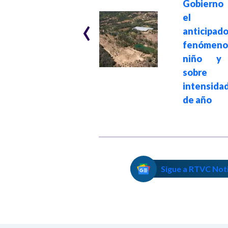
Gobierno 
Alerta por fuertes
‹
el in
lluvias en
anticipa
Colombia:
fenómeno
Gobierno
niño y 
advierte seis
sobre p
represas y cuenca
intensidad
del río Sinú
de año
Sigue a RTVC Not