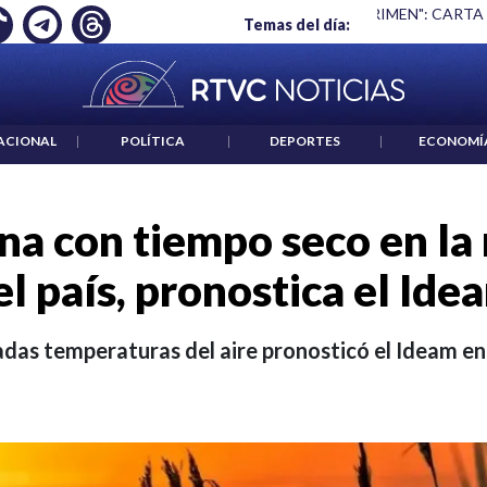
 ES UN CRIMEN": CARTA DE BETO CORAL
|
ABELARDO DE LA E
Temas del día:
ACIONAL
|
POLÍTICA
|
DEPORTES
|
ECONOMÍ
na con tiempo seco en la
el país, pronostica el Ide
das temperaturas del aire pronosticó el Ideam en 