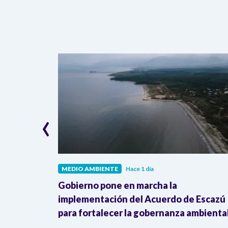
‹
MEDIO AMBIENTE
Hace 1 día
cking”:
Gobierno pone en marcha la
nsformar
implementación del Acuerdo de Escazú
as
para fortalecer la gobernanza ambienta