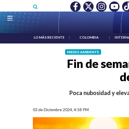
Pasar al contenido principal
O MÍNIMO NO DESTRUYÓ EMPLEO: JP MORGAN
|
"HABLAR NO
Navegación principal
LO MÁS RECIENTE
|
COLOMBIA
|
INTERN
MEDIO AMBIENTE
Fin de sema
d
Poca nubosidad y eleva
03 de Diciembre 2024, 4:58 PM