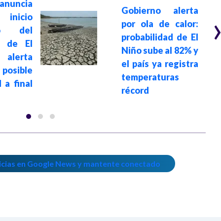
anuncia
Gobierno alerta
icio
por ola de calor:
do del
probabilidad de El
 de El
Niño sube al 82% y
alerta
el país ya registra
osible
temperaturas
 a final
récord
icias en Google News y mantente conectado