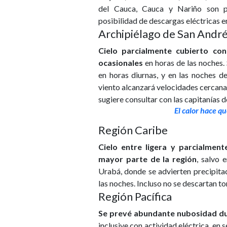
del Cauca, Cauca y Nariño son pr
posibilidad de descargas eléctricas en
Archipiélago de San Andrés
Cielo parcialmente cubierto con
ocasionales
en horas de las noches.
en horas diurnas, y en las noches d
viento alcanzará velocidades cercanas 
sugiere consultar con las capitanías d
El calor hace q
Región Caribe
Cielo entre ligera y parcialmen
mayor parte de la región
, salvo 
Urabá, donde se advierten precipitaci
las noches. Incluso no se descartan to
Región Pacífica
Se prevé abundante nubosidad dur
inclusive con actividad eléctrica, en