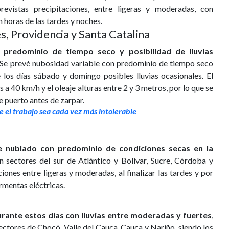
evistas precipitaciones, entre ligeras y moderadas, con
 horas de las tardes y noches.
, Providencia y Santa Catalina
 predominio de tiempo seco y posibilidad de lluvias
 Se prevé nubosidad variable con predominio de tiempo seco
e los días sábado y domingo posibles lluvias ocasionales. El
a 40 km/h y el oleaje alturas entre 2 y 3 metros, por lo que se
e puerto antes de zarpar.
ue el trabajo sea cada vez más intolerable
te nublado con predominio de condiciones secas en la
en sectores del sur de Atlántico y Bolívar, Sucre, Córdoba y
ones entre ligeras y moderadas, al finalizar las tardes y por
rmentas eléctricas.
ante estos días con lluvias entre moderadas y fuertes
,
 sectores de Chocó, Valle del Cauca, Cauca y Nariño, siendo los