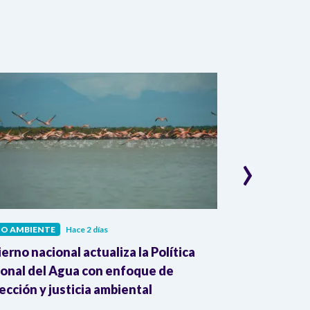
›
IO AMBIENTE
Hace 2 días
MEDIO AMBIENT
erno nacional actualiza la Política
Cambio climát
onal del Agua con enfoque de
del Mundial 2
ección y justicia ambiental
advierte la 