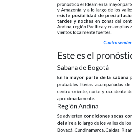
pronosticó el Ideam en la mayor parte
y Amazonía, y a lo largo de los vall
ex
iste posibilidad de precipitac
tardes y noches
en zonas del centr
Andina, región Pacífica y en amplias 
vientos localmente fuertes.
Cuatro sendero
Este es el pronóst
Sabana de Bogotá
En la mayor parte de la sabana 
probables lluvias acompañadas de a
centro-oriente, norte y occidente d
aproximadamente.
Región Andina
Se advierten
condiciones secas co
del aire
a lo largo de los valles de l
Boyacá, Cundinamarca, Caldas, Risaral