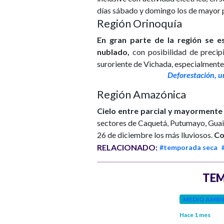
días sábado y domingo los de mayor 
Región Orinoquía
En gran parte de la región se e
nublado,
con posibilidad de precip
suroriente de Vichada, especialmente
Deforestación, 
Región Amazónica
Cielo entre parcial y mayormente
sectores de Caquetá, Putumayo, Guai
26 de diciembre los más lluviosos.
Co
RELACIONADO:
#temporada seca
TEM
MEDIO AMBI
COLOMBIA
Hace 1 mes
Hace 5 meses