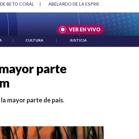
SPRIELLA Y DMG
|
ACUERDOS ENTRE ESTADOS UNIDOS E IRÁ
VER EN VIVO
A
|
CULTURA
|
JUSTICIA
 mayor parte
am
la mayor parte de país.