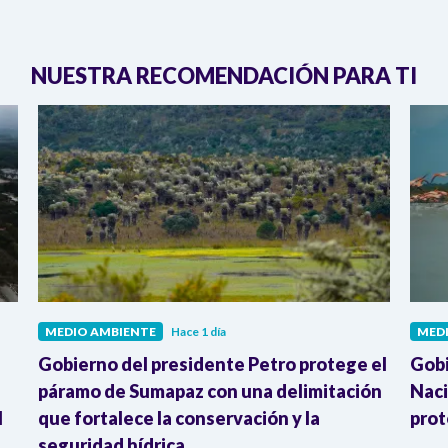
NUESTRA RECOMENDACIÓN PARA TI
MEDIO AMBIENTE
Hace 1 día
MED
Gobierno del presidente Petro protege el
Gobi
páramo de Sumapaz con una delimitación
Naci
l
que fortalece la conservación y la
prot
seguridad hídrica