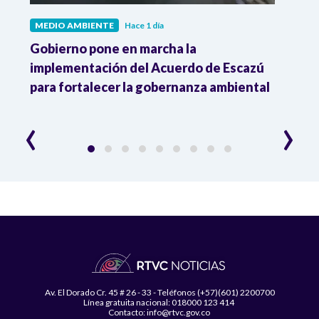
MEDIO AMBIENTE
Hace 1 día
MEDI
Gobierno pone en marcha la
Gobi
r
implementación del Acuerdo de Escazú
el p
para fortalecer la gobernanza ambiental
delim
cons
‹
›
Av. El Dorado Cr. 45 # 26 - 33 - Teléfonos (+57)(601) 2200700
Línea gratuita nacional: 018000 123 414
Contacto: info@rtvc.gov.co