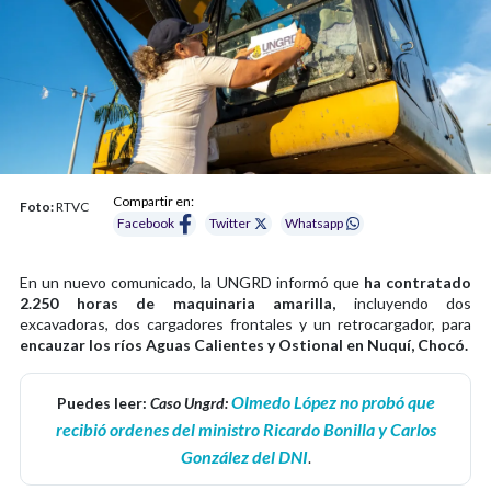
Compartir en:
Foto:
RTVC
Facebook
Twitter
Whatsapp
En un nuevo comunicado, la UNGRD informó que
ha contratado
2.250 horas de maquinaria amarilla,
incluyendo dos
excavadoras, dos cargadores frontales y un retrocargador, para
encauzar los ríos Aguas Calientes y Ostional en Nuquí, Chocó.
Olmedo López no probó que
Puedes leer:
Caso Ungrd:
recibió ordenes del ministro Ricardo Bonilla y Carlos
González del DNI
.