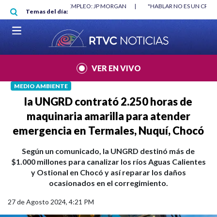
Pasar al contenido principal
O MÍNIMO NO DESTRUYÓ EMPLEO: JP MORGAN
|
"HABLAR NO ES UN CRIME
Temas del día:
L MUNDIAL 2026
|
VER EN VIVO
MEDIO AMBIENTE
la UNGRD contrató 2.250 horas de
maquinaria amarilla para atender
emergencia en Termales, Nuquí, Chocó
Según un comunicado, la UNGRD destinó más de
$1.000 millones para canalizar los ríos Aguas Calientes
y Ostional en Chocó y así reparar los daños
ocasionados en el corregimiento.
27 de Agosto 2024, 4:21 PM