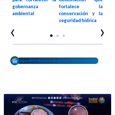
l sur
gobernanza
fortalece la
deja
ambiental
conservación y la
béli
seguridad hídrica
‹
›
Sigue a RTVC Noticias en Google News y mantente conectado