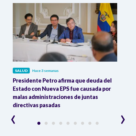
SALUD
Hace 3 semanas
SALU
r
Presidente Petro afirma que deuda del
Minis
Estado con Nueva EPS fue causada por
Dese
to
malas administraciones de juntas
directivas pasadas
‹
›