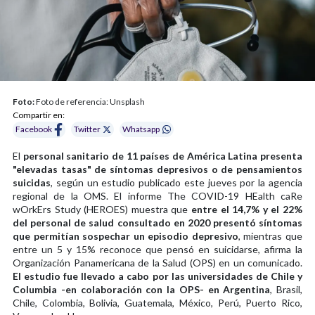
Foto:
Foto de referencia: Unsplash
Compartir en:
Facebook
Twitter
Whatsapp
El
personal sanitario de 11 países de América Latina presenta
"elevadas tasas" de síntomas depresivos o de pensamientos
suicidas
, según un estudio publicado este jueves por la agencia
regional de la OMS. El informe The COVID-19 HEalth caRe
wOrkErs Study (HEROES) muestra que
entre el 14,7% y el 22%
del personal de salud consultado en 2020 presentó síntomas
que permitían sospechar un episodio depresivo
, mientras que
entre un 5 y 15% reconoce que pensó en suicidarse, afirma la
Organización Panamericana de la Salud (OPS) en un comunicado.
El estudio fue llevado a cabo por las universidades de Chile y
Columbia -en colaboración con la OPS- en Argentina
, Brasil,
Chile, Colombia, Bolivia, Guatemala, México, Perú, Puerto Rico,