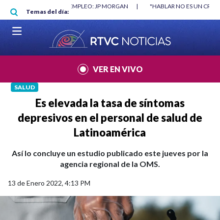
Pasar al contenido principal
RGAN
|
"HABLAR NO ES UN CRIMEN": CARTA DE BETO CORAL
|
ABELAR
Temas del día:
VER EN VIVO
SALUD
Es elevada la tasa de síntomas
depresivos en el personal de salud de
Latinoamérica
Así lo concluye un estudio publicado este jueves por la
agencia regional de la OMS.
13 de Enero 2022, 4:13 PM