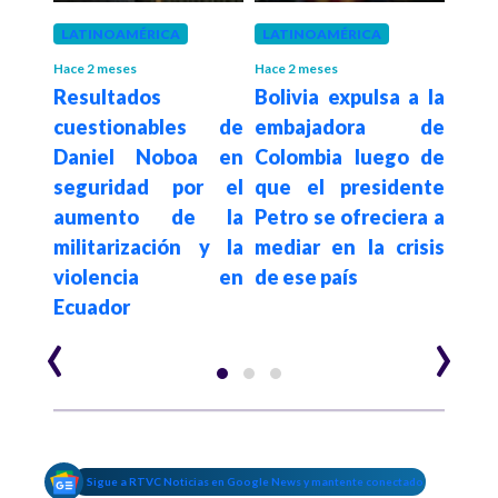
eses
LATINOAMÉRICA
LATINOAMÉRICA
SAL
ió al
El
Hace 2 meses
Hace 2 meses
Resultados
Bolivia expulsa a la
n el
ha
cuestionables de
embajadora de
alud
cru
Daniel Noboa en
Colombia luego de
que
com
seguridad por el
que el presidente
 ley
epid
aumento de la
Petro se ofreciera a
ente
OM
militarización y la
mediar en la crisis
uque
violencia en
de ese país
Ecuador
‹
›
Sigue a RTVC Noticias en Google News y mantente conectado