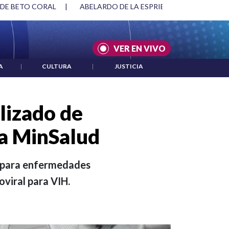
SPRIELLA Y DMG
|
ACUERDOS ENTRE ESTADOS UNIDOS E IRÁ
VER EN VIVO
A
|
CULTURA
|
JUSTICIA
lizado de
a MinSalud
a para enfermedades
oviral para VIH.