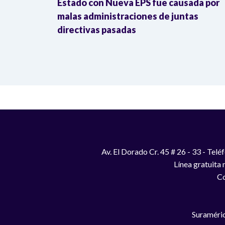
a sistémica
Estado con Nueva EPS fue causada por
 de lesa
malas administraciones de juntas
directivas pasadas
Av. El Dorado Cr. 45 # 26 - 33 - Te
Línea gratuita
Co
Suraméric