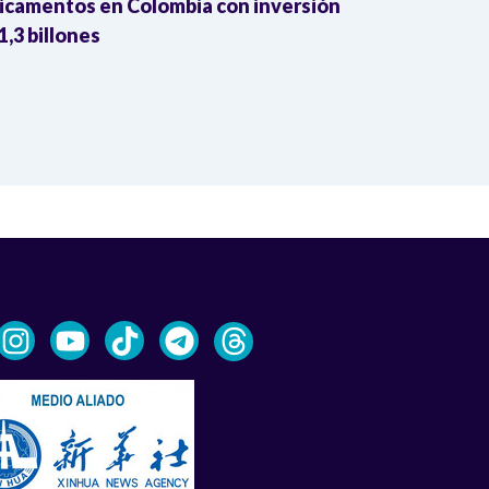
camentos en Colombia con inversión
bordo del Bu
1,3 billones