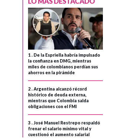
LO MÁS DESTACADO
1 .
De la Espriella habría impulsado
la confianza en DMG, mientras
miles de colombianos perdían sus
ahorros en la pirámide
2 .
Argentina alcanzó récord
histórico de deuda externa,
mientras que Colombia salda
obligaciones con el FMI
3 .
José Manuel Restrepo respaldó
frenar el salario mínimo vital y
SALUD
Hace 2 meses
cuestionó el aumento salarial