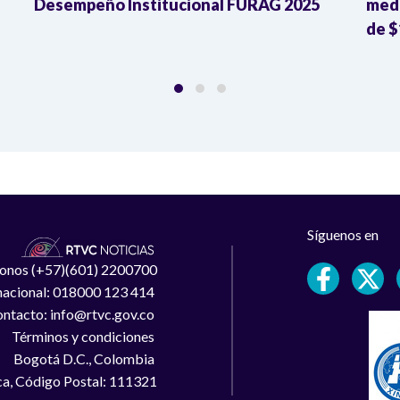
Desempeño Institucional FURAG 2025
medi
de $
Síguenos en
léfonos (+57)(601) 2200700
 nacional: 018000 123 414
ntacto: info@rtvc.gov.co
Términos y condiciones
Bogotá D.C., Colombia
a, Código Postal: 111321