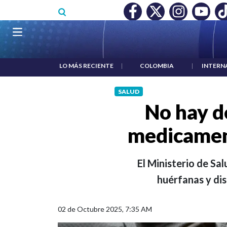
Pasar al contenido principal
O MÍNIMO NO DESTRUYÓ EMPLEO: JP MORGAN
|
"HABLAR NO
Navegación principal
LO MÁS RECIENTE
|
COLOMBIA
|
INTERN
SALUD
No hay d
medicamen
El Ministerio de S
huérfanas y dis
02 de Octubre 2025, 7:35 AM