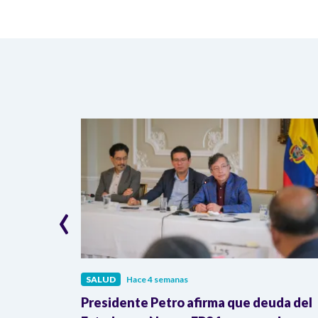
‹
SALUD
Hace 4 semanas
acaparar
Presidente Petro afirma que deuda del