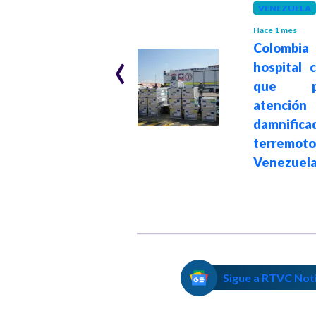
VENEZUELA
Hace 1 mes
SALUD
Hace 2 meses
‹
Colombia
Supersalud halló
hospital 
medicamentos
que pr
retenidos en
atenc
dispensario de
damnifica
Cafam en Bogotá
terremo
Venezuel
Sigue a RTVC Not