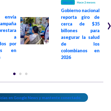
SALUD
Hace 2 meses
Gobierno nacional
 envía
reporta giro de
campaña
cerca de $35
estara
billones para
ión a
asegurar la salud
dos por
de los
tos en
colombianos en
a
2026
icias en Google News y mantente conectado