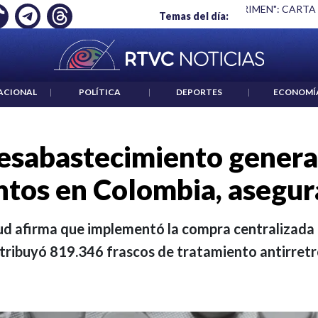
 ES UN CRIMEN": CARTA DE BETO CORAL
|
ABELARDO DE LA E
Temas del día:
ACIONAL
|
POLÍTICA
|
DEPORTES
|
ECONOMÍ
esabastecimiento genera
tos en Colombia, asegur
alud afirma que implementó la compra centralizad
tribuyó 819.346 frascos de tratamiento antirretr