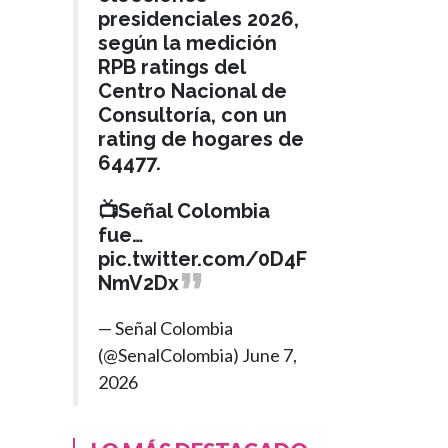
presidenciales 2026,
según la medición
RPB ratings del
Centro Nacional de
Consultoría, con un
rating de hogares de
64477.
📺Señal Colombia
fue…
pic.twitter.com/0D4F
NmV2Dx
— Señal Colombia
(@SenalColombia)
June 7,
2026
GOBIERNO
Hace 1 mes