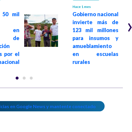
Hace 1 mes
 50 mil
Gobierno nacional
invierte más de
pan en
123 mil millones
mas de
para insumos y
ción
amueblamiento
s por el
en escuelas
nacional
rurales
icias en Google News y mantente conectado