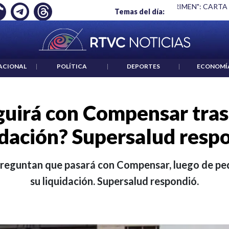
 ES UN CRIMEN": CARTA DE BETO CORAL
|
ABELARDO DE LA E
Temas del día:
ACIONAL
|
POLÍTICA
|
DEPORTES
|
ECONOMÍ
uirá con Compensar tras 
idación? Supersalud resp
 preguntan que pasará con Compensar, luego de pe
su liquidación. Supersalud respondió.