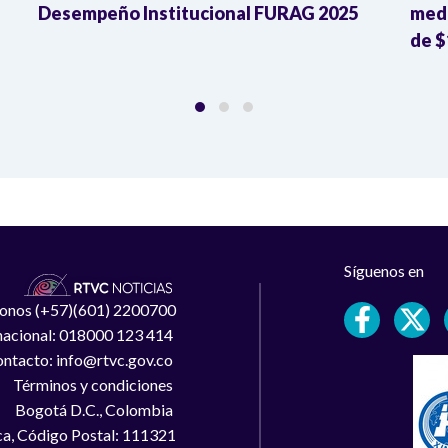
Desempeño Institucional FURAG 2025
medi
de $
Síguenos en
léfonos (+57)(601) 2200700
 nacional: 018000 123 414
ntacto: info@rtvc.gov.co
Términos y condiciones
Bogotá D.C., Colombia
a, Código Postal: 111321