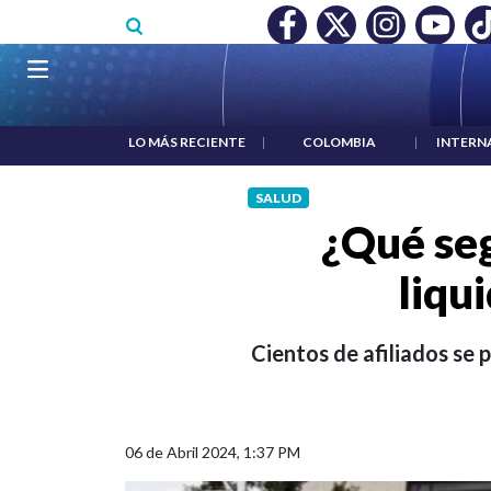
Pasar al contenido principal
O MÍNIMO NO DESTRUYÓ EMPLEO: JP MORGAN
|
"HABLAR NO
Navegación principal
LO MÁS RECIENTE
|
COLOMBIA
|
INTERN
SALUD
¿Qué seg
liqu
Cientos de afiliados se
06 de Abril 2024, 1:37 PM