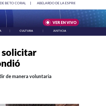
SPRIELLA Y DMG
|
ACUERDOS ENTRE ESTADOS UNIDOS E IRÁ
VER EN VIVO
A
|
CULTURA
|
JUSTICIA
solicitar
ondió
dir de manera voluntaria