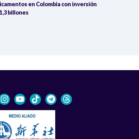
camentos en Colombia con inversión
bordo del Bu
1,3 billones