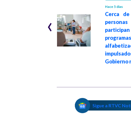
Colpensiones
Hace 5 días
Cerca de
mantendrá
‹
personas
abierta ventana
partici
de traslados
progra
desde y hacia
alfabetiza
fondos privados
impulsado
de pensiones
Gobierno 
hasta el 16 de julio
Sigue a RTVC Not