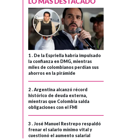
LO MÁS DESTACADO
Gobierno
denunciaría a
›
Carlos Alonso
Lucio, tras
declaraciones
contra el
presidente Petro
1 .
De la Espriella habría impulsado
y su equipo de
la confianza en DMG, mientras
miles de colombianos perdían sus
empalme
ahorros en la pirámide
2 .
Argentina alcanzó récord
histórico de deuda externa,
mientras que Colombia salda
obligaciones con el FMI
3 .
José Manuel Restrepo respaldó
frenar el salario mínimo vital y
cuestionó el aumento salarial