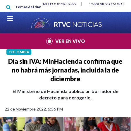
Pasar al contenido principal
RGAN
|
"HABLAR NO ES UN CRIMEN": CARTA DE BETO CORAL
|
ABELAR
Temas del día:
VER EN VIVO
COLOMBIA
Día sin IVA: MinHacienda confirma que
no habrá más jornadas, incluida la de
diciembre
El Ministerio de Hacienda publicó un borrador de
decreto para derogarlo.
22 de Noviembre 2022, 6:56 PM