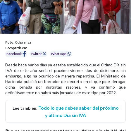
Foto:
Colprensa
Compartir en:
Facebook
Twitter
Whatsapp
Desde hace varios días ya estaba establecido que el último Día sin
IVA de este año sería el próximo viernes dos de diciembre, sin
embargo, algo ha ocurrido de manera repentina. El Ministerio de
Hacienda publicó un borrador de decreto en el que pide derogar
dicha jornada por distintas razones, y ya confirmó que
definitivamente no habrá más jornadas de este tipo por 2022.
Todo lo que debes saber del próximo
Lee también:
y último Día sin IVA
“No es recomendable mantener el último día sin IVA del