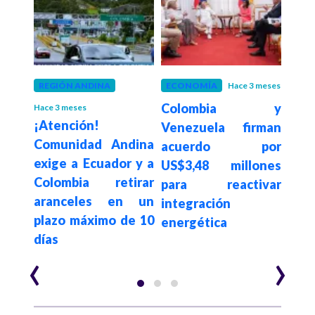
REGIÓN ANDINA
ECONOMÍA
Hace 3 meses
GOB
Colombia y
Pdte
Hace 3 meses
ólico
¡Atención!
Venezuela firman
Rodr
aolo
Comunidad Andina
acuerdo por
ac
de al
exige a Ecuador y a
US$3,48 millones
Ca
ás
Colombia retirar
para reactivar
segu
 del
aranceles en un
integración
e in
plazo máximo de 10
energética
Co
días
Ven
‹
›