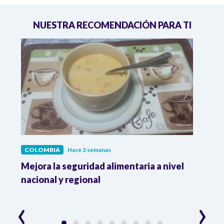
NUESTRA RECOMENDACIÓN PARA TI
COLOMBIA
Hace 2 semanas
COL
Mejora la seguridad alimentaria a nivel
Crec
da
nacional y regional
Camp
desar
‹
›