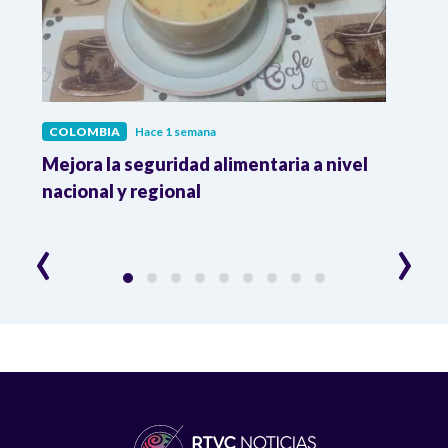
COLOMBIA
Hace 1 semana
COL
Mejora la seguridad alimentaria a nivel
Crec
da
nacional y regional
Camp
desar
‹
›