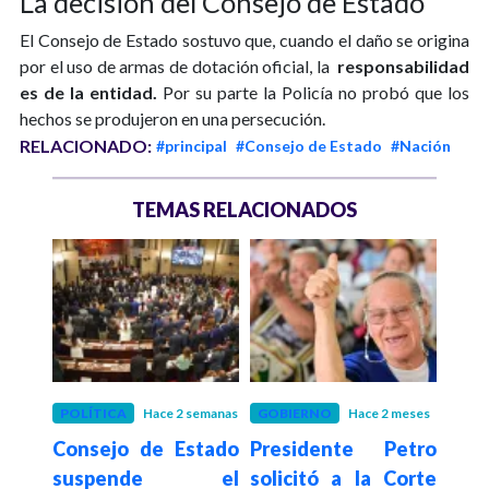
La decisión del Consejo de Estado
El Consejo de Estado sostuvo que, cuando el daño se origina
por el uso de armas de dotación oficial, la
responsabilidad
es de la entidad.
Por su parte la Policía no probó que los
hechos se produjeron en una persecución.
RELACIONADO:
#principal
#Consejo de Estado
#Nación
TEMAS RELACIONADOS
eses
POLÍTICA
Hace 2 semanas
GOBIERNO
Hace 2 meses
MED
enes
Consejo de Estado
Presidente Petro
Hace 2
Gob
o la
suspende el
solicitó a la Corte