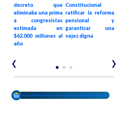
Con
do y
decreto que
Constitucional
que
ho a
eliminaba una prima
ratificar la reforma
limb
dte.
a congresistas
pensional y
pa
jo de
estimada en
garantizar una
prot
s de
$62.000 millones al
vejez digna
en 
año
Bog
‹
›
Sigue a RTVC Noticias en Google News y mantente conectado