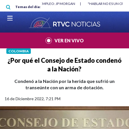
Pasar al contenido principal
O MÍNIMO NO DESTRUYÓ EMPLEO: JP MORGAN
|
"HABLAR NO ES UN CRIME
Temas del día:
L MUNDIAL 2026
|
VER EN VIVO
COLOMBIA
¿Por qué el Consejo de Estado condenó
a la Nación?
Condenó a la Nación por la herida que sufrió un
transeúnte con un arma de dotación.
16 de Diciembre 2022, 7:21 PM