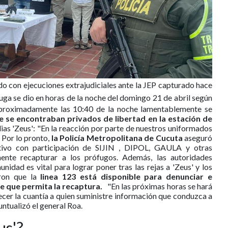
lado con ejecuciones extrajudiciales ante la JEP capturado hace
uga se dio en horas de la noche del domingo 21 de abril según
aproximadamente las 10:40 de la noche lamentablemente se
e se encontraban privados de libertad en la estación de
alias 'Zeus': "En la reacción por parte de nuestros uniformados
 Por lo pronto,
la Policía Metropolitana de Cucuta
aseguró
ativo con participación de SIJIN , DIPOL, GAULA y otras
mente recapturar a los prófugos. Además, las autoridades
idad es vital para lograr poner tras las rejas a 'Zeus' y los
aron que la
linea 123 está disponible para denunciar e
e que permita la recaptura.
"En las próximas horas se hará
cer la cuantía a quien suministre información que conduzca a
untualizó el general Roa.
us'?