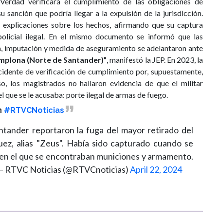
Verdad verificará el cumplimiento de las obligaciones de
sanción que podría llegar a la expulsión de la jurisdicción.
ó explicaciones sobre los hechos, afirmando que su captura
olicial ilegal. En el mismo documento se informó que las
ra, imputación y medida de aseguramiento se adelantaron ante
mplona (Norte de Santander)”
, manifestó la JEP. En 2023, la
cidente de verificación de cumplimiento por, supuestamente,
so, los magistrados no hallaron evidencia de que el militar
l que se le acusaba: porte ilegal de armas de fuego.
n
#RTVCNoticias
tander reportaron la fuga del mayor retirado del
uez, alias "Zeus". Había sido capturado cuando se
 en el que se encontraban municiones y armamento.
 RTVC Noticias (@RTVCnoticias)
April 22, 2024