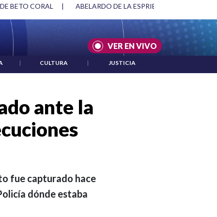
 DE BETO CORAL
|
ABELARDO DE LA ESPRIELLA Y DMG
|
VER EN VIVO
A
|
CULTURA
|
JUSTICIA
lado ante la
ecuciones
cito fue capturado hace
Policía dónde estaba