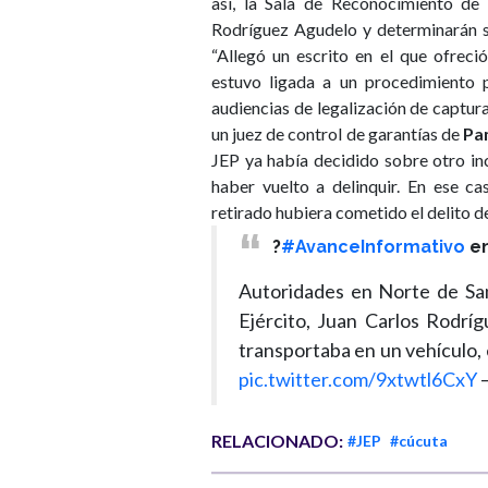
así, la Sala de Reconocimiento de 
Rodríguez Agudelo y determinarán su 
“Allegó un escrito en el que ofreci
estuvo ligada a un procedimiento p
audiencias de legalización de captu
un juez de control de garantías de
Pa
JEP ya había decidido sobre otro in
haber vuelto a delinquir. En ese ca
retirado hubiera cometido el delito de
?
#AvanceInformativo
e
Autoridades en Norte de San
Ejército, Juan Carlos Rodríg
transportaba en un vehículo,
pic.twitter.com/9xtwtl6CxY
—
RELACIONADO:
#JEP
#cúcuta