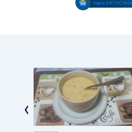
Sigue a RTVC Not
‹