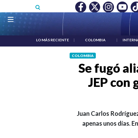
Pasar al contenido principal
RECONOCIMIENTO A RTVC
|
SALARIO MÍNIMO NO DESTRUY
Navegación principal
LO MÁS RECIENTE
|
COLOMBIA
|
INTERN
COLOMBIA
Se fugó ali
JEP con 
Juan Carlos Rodríguez 
apenas unos días. E