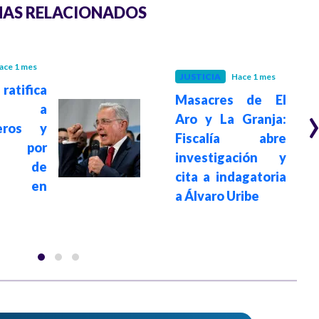
AS RELACIONADOS
ace 1 mes
JUSTICIA
Hace 1 mes
atifica
Masacres de El
nas a
Aro y La Granja:
leros y
Fiscalía abre
es por
investigación y
es de
cita a indagatoria
a en
a Álvaro Uribe