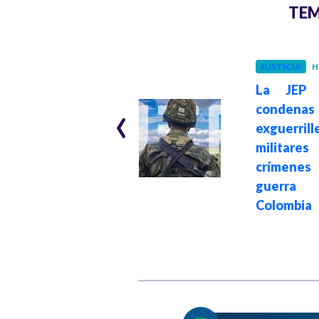
TEM
PAZ Y DERECHOS
HUMANOS
JUSTICIA
H
Hace 2 meses
La JEP r
Justicia tras 24
‹
conde
años de olvido:
exguerril
JEP entrega el
militar
cuerpo de la
crímen
séptima víctima
guerr
hallada en La
Colombia
Escombrera de
Medellín