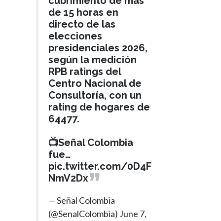
cubrimiento de más
de 15 horas en
directo de las
elecciones
presidenciales 2026,
según la medición
RPB ratings del
Centro Nacional de
Consultoría, con un
rating de hogares de
64477.
📺Señal Colombia
fue…
pic.twitter.com/0D4F
NmV2Dx
— Señal Colombia
(@SenalColombia)
June 7,