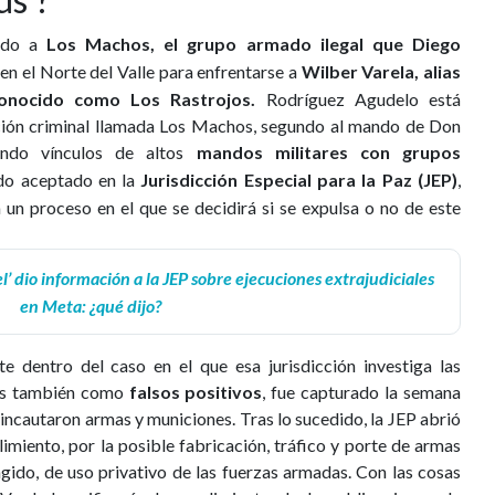
ado a
Los Machos, el grupo armado ilegal que Diego
n el Norte del Valle para enfrentarse a
Wilber Varela, alias
 conocido como Los Rastrojos.
Rodríguez Agudelo está
ción criminal llamada Los Machos, segundo al mando de Don
ando vínculos de altos
mandos militares con grupos
ido aceptado en la
Jurisdicción Especial para la Paz (JEP)
,
 un proceso en el que se decidirá si se expulsa o no de este
l’ dio información a la JEP sobre ejecuciones extrajudiciales
en Meta: ¿qué dijo?
e dentro del caso en el que esa jurisdicción investiga las
das también como
falsos positivos
, fue capturado la semana
incautaron armas y municiones. Tras lo sucedido, la JEP abrió
imiento, por la posible fabricación, tráfico y porte de armas
gido, de uso privativo de las fuerzas armadas. Con las cosas