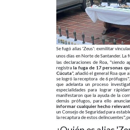
Se fugó alias 'Zeus': exmilitar vincu
unos días en Norte de Santander.
La f
las declaraciones de Roa, "siendo 
registra
la fuga de 17 personas qu
Cúcuta
", añadió el general Roa que 
se logró la receptora de 6 prófugos".
que adelanta un proceso investig
especialidades para lograr rápida
manifestaron que la ayuda de la comun
demás prófugos, para ello anunci
informar cualquier hecho relevant
un Consejo de Seguridad para estable
la recaptura de estos delincuentes", p
¿Quién es alias 'Ze