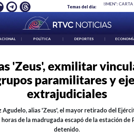
Ó EMPLEO: JP MORGAN
|
"HABLAR NO ES UN CRIMEN": CARTA
Temas del día:
ACIONAL
|
POLÍTICA
|
DEPORTES
|
ECONOMÍ
as 'Zeus', exmilitar vincu
grupos paramilitares y ej
extrajudiciales
Agudelo, alias 'Zeus', el mayor retirado del Ejér
n horas de la madrugada escapó de la estación de 
detenido.