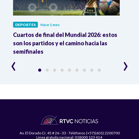
DEPORTES
Hace 1 mes
DEPO
Cuartos de final del Mundial 2026: estos
Atle
n
son los partidos y el camino hacia las
reco
semifinales
Atle
‹
›
Av. El Dorado Cr. 45 # 26 - 33 - Teléfonos (+57)(601) 2200700
Línea gratuita nacional: 018000 123 414