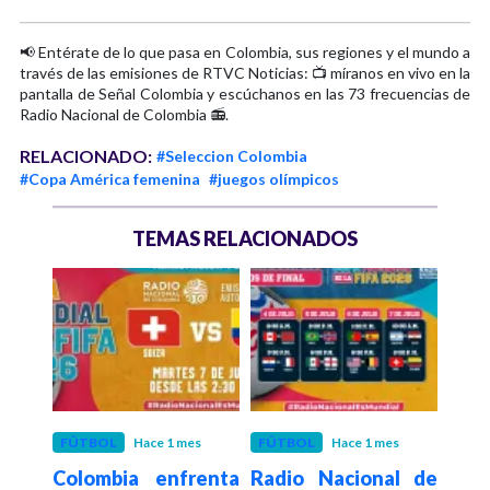
📢 Entérate de lo que pasa en Colombia, sus regiones y el mundo a
través de las emisiones de RTVC Noticias: 📺 míranos en vivo en la
pantalla de Señal Colombia y escúchanos en las 73 frecuencias de
Radio Nacional de Colombia 📻.
RELACIONADO:
#Seleccion Colombia
#Copa América femenina
#juegos olímpicos
TEMAS RELACIONADOS
mes
FÚTBOL
Hace 1 mes
FÚTBOL
Hace 1 mes
DEP
a y
Colombia enfrenta
Radio Nacional de
Col