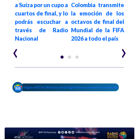
! La
a Suiza por un cupo a
Colombia transmite
con
or la
cuartos de final, y lo
la emoción de los
term
ncia
podrás escuchar a
octavos de final del
fase
través de Radio
Mundial de la FIFA
Mund
Nacional
2026 a todo el país
‹
›
Sigue a RTVC Noticias en Google News y mantente conectado