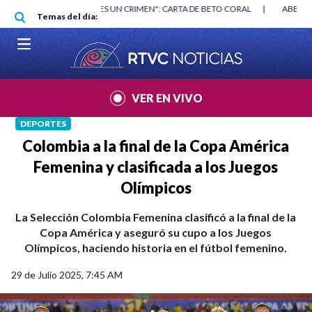
Pasar al contenido principal
RGAN
|
"HABLAR NO ES UN CRIMEN": CARTA DE BETO CORAL
|
ABELAR
Temas del día:
VER EN VIVO
DEPORTES
Colombia a la final de la Copa América
Femenina y clasificada a los Juegos
Olímpicos
La Selección Colombia Femenina clasificó a la final de la
Copa América y aseguró su cupo a los Juegos
Olímpicos, haciendo historia en el fútbol femenino.
29 de Julio 2025, 7:45 AM