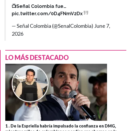
📺Señal Colombia fue…
pic.twitter.com/0D4FNmV2Dx
— Señal Colombia (@SenalColombia)
June 7,
2026
LO MÁS DESTACADO
1 .
De la Espriella habría impulsado la confianza en DMG,