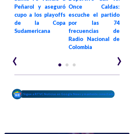
Peñarol y aseguró
Once Caldas:
Bogo
toria
cupo a los playoffs
escuche el partido
feme
rica
de la Copa
por las 74
Seña
ntra
Sudamericana
frecuencias de
Radio Nacional de
Colombia
‹
›
Sigue a RTVC Noticias en Google News y mantente conectado