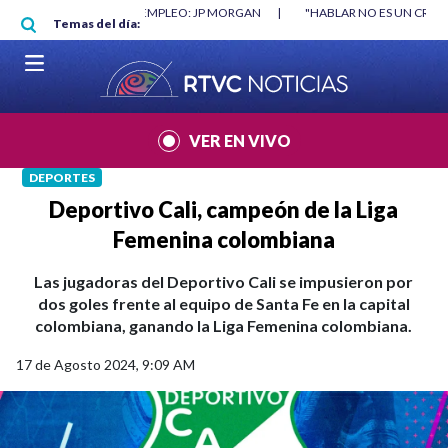
Pasar al contenido principal
O MÍNIMO NO DESTRUYÓ EMPLEO: JP MORGAN
|
"HABLAR NO ES UN CRIME
Temas del día:
L MUNDIAL 2026
|
VER EN VIVO
DEPORTES
Deportivo Cali, campeón de la Liga
Femenina colombiana
Las jugadoras del Deportivo Cali se impusieron por
dos goles frente al equipo de Santa Fe en la capital
colombiana, ganando la Liga Femenina colombiana.
17 de Agosto 2024, 9:09 AM