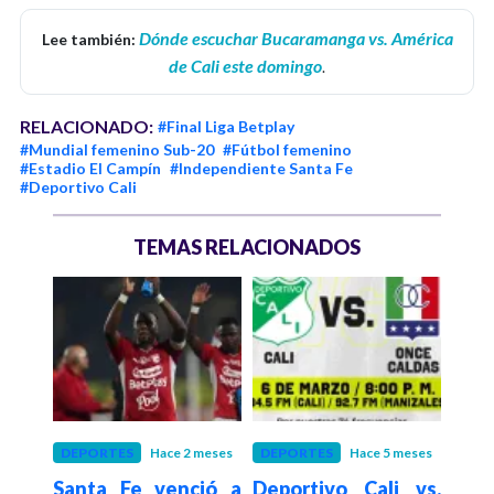
Dónde escuchar Bucaramanga vs. América
Lee también:
de Cali este domingo
.
RELACIONADO:
#Final Liga Betplay
#Mundial femenino Sub-20
#Fútbol femenino
#Estadio El Campín
#Independiente Santa Fe
#Deportivo Cali
TEMAS RELACIONADOS
ses
DEPORTES
Hace 2 meses
DEPORTES
Hace 5 meses
DEP
e los
Santa Fe venció a
Deportivo Cali vs.
El C