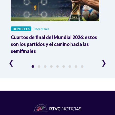
DEPORTES
Hace 1 mes
DEPO
Cuartos de final del Mundial 2026: estos
Atle
n
son los partidos y el camino hacia las
reco
semifinales
Atle
‹
›