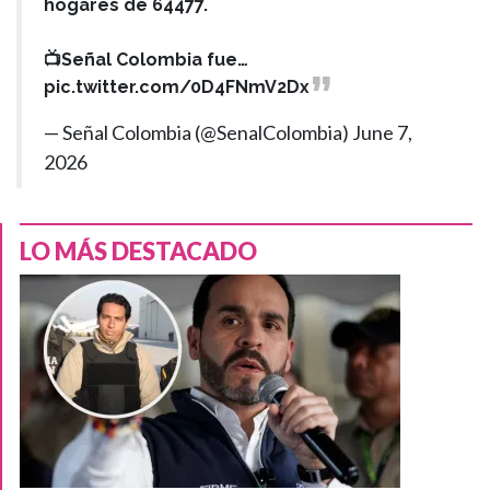
hogares de 64477.
📺Señal Colombia fue…
pic.twitter.com/0D4FNmV2Dx
— Señal Colombia (@SenalColombia)
June 7,
2026
LO MÁS DESTACADO