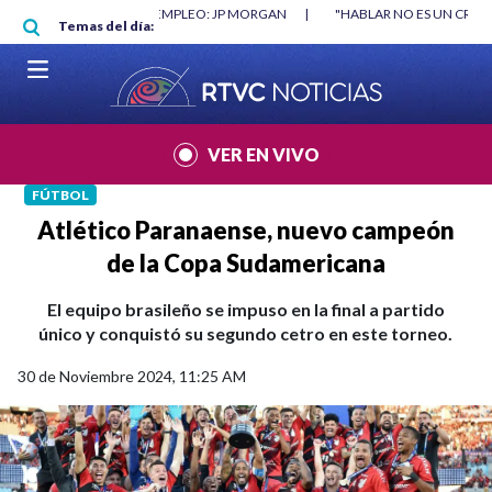
Pasar al contenido principal
RGAN
|
"HABLAR NO ES UN CRIMEN": CARTA DE BETO CORAL
|
ABELAR
Temas del día:
VER EN VIVO
FÚTBOL
Atlético Paranaense, nuevo campeón
de la Copa Sudamericana
El equipo brasileño se impuso en la final a partido
único y conquistó su segundo cetro en este torneo.
30 de Noviembre 2024, 11:25 AM