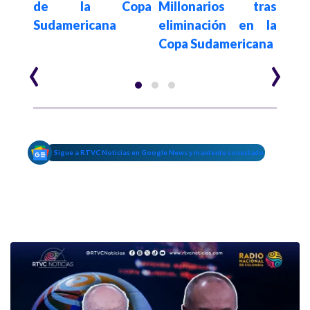
ipos
de la Copa
Millonarios tras
equi
Sudamericana
eliminación en la
Sud
Copa Sudamericana
‹
›
Sigue a RTVC Noticias en Google News y mantente conectado