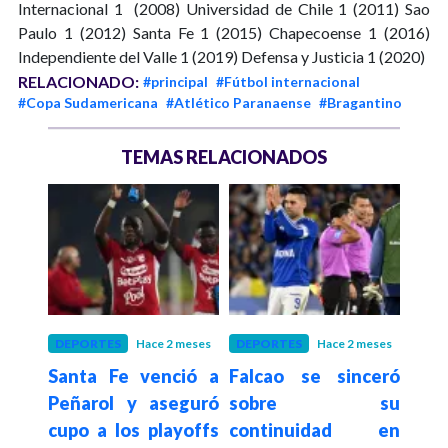
Internacional 1 (2008) Universidad de Chile 1 (2011) Sao
Paulo 1 (2012) Santa Fe 1 (2015) Chapecoense 1 (2016)
Independiente del Valle 1 (2019) Defensa y Justicia 1 (2020)
RELACIONADO:
#principal
#Fútbol internacional
#Copa Sudamericana
#Atlético Paranaense
#Bragantino
TEMAS RELACIONADOS
meses
DEPORTES
Hace 2 meses
DEPORTES
Hace 2 meses
DEP
Copa
Santa Fe venció a
Falcao se sinceró
Copa
es y
Peñarol y aseguró
sobre su
así 
 así
cupo a los playoffs
continuidad en
del