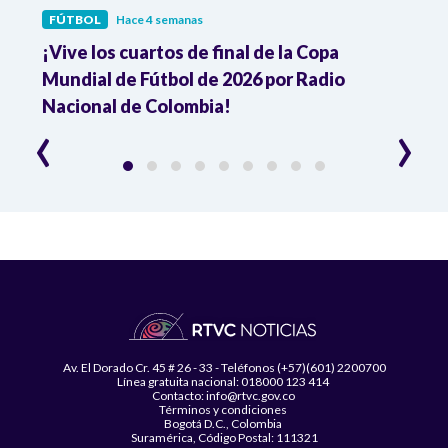
FÚTBOL
Hace 4 semanas
FÚTB
¡Vive los cuartos de final de la Copa
Colo
Mundial de Fútbol de 2026 por Radio
cuart
Nacional de Colombia!
trav
‹
›
Av. El Dorado Cr. 45 # 26 - 33 - Teléfonos (+57)(601) 2200700
Línea gratuita nacional: 018000 123 414
Contacto: info@rtvc.gov.co
Términos y condiciones
Bogotá D.C., Colombia
Suramérica, Código Postal: 111321