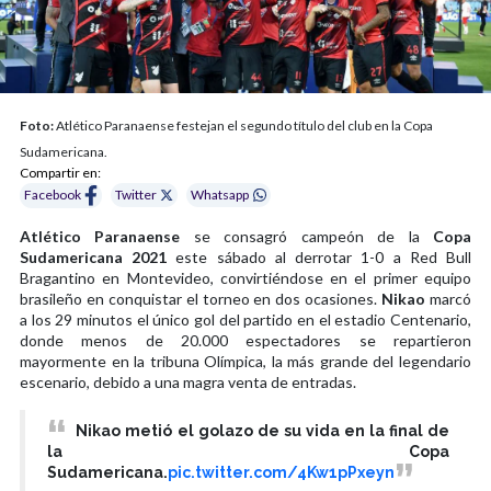
Foto:
Atlético Paranaense festejan el segundo título del club en la Copa
Sudamericana.
Compartir en:
Facebook
Twitter
Whatsapp
Atlético Paranaense
se consagró campeón de la
Copa
Sudamericana 2021
este sábado al derrotar 1-0 a Red Bull
Bragantino en Montevideo, convirtiéndose en el primer equipo
brasileño en conquistar el torneo en dos ocasiones.
Nikao
marcó
a los 29 minutos el único gol del partido en el estadio Centenario,
donde menos de 20.000 espectadores se repartieron
mayormente en la tribuna Olímpica, la más grande del legendario
escenario, debido a una magra venta de entradas.
Nikao metió el golazo de su vida en la final de
la Copa
Sudamericana.
pic.twitter.com/4Kw1pPxeyn