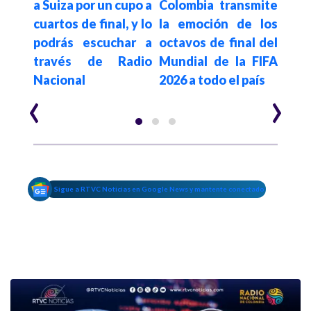
! La
a Suiza por un cupo a
Colombia transmite
con
or la
cuartos de final, y lo
la emoción de los
term
ncia
podrás escuchar a
octavos de final del
fase
través de Radio
Mundial de la FIFA
Mund
Nacional
2026 a todo el país
‹
›
Sigue a RTVC Noticias en Google News y mantente conectado