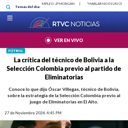
Pasar al contenido principal
RGAN
|
"HABLAR NO ES UN CRIMEN": CARTA DE BETO CORAL
|
ABELAR
Temas del día:
VER EN VIVO
FÚTBOL
La crítica del técnico de Bolivia a la
Selección Colombia previo al partido de
Eliminatorias
Conoce lo que dijo Óscar Villegas, técnico de Bolivia,
sobre la estrategia de la Selección Colombia previo al
juego de Eliminatorias en El Alto.
27 de Noviembre 2024, 4:45 PM