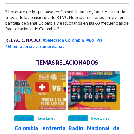
? Entérate de lo que pasa en Colombia, sus regiones y el mundo a
través de las emisiones de RTVC Noticias: ? míranos en vivo en la
pantalla de Señal Colombia y escúchanos en las 68 frecuencias de
Radio Nacional de Colombia ?.
RELACIONADO:
#Seleccion Colombia
#Bolivia
#Eliminatorias suramericanas
TEMAS RELACIONADOS
mes
FÚTBOL
Hace 1 mes
FÚTBOL
Hace 1 mes
DEP
a y
Colombia enfrenta
Radio Nacional de
Col