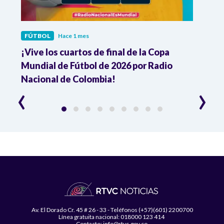
FÚTBOL
Hace 1 mes
FÚTB
¡Vive los cuartos de final de la Copa
Colo
Mundial de Fútbol de 2026 por Radio
cuart
Nacional de Colombia!
trav
‹
›
Av. El Dorado Cr. 45 # 26 - 33 - Teléfonos (+57)(601) 2200700
Línea gratuita nacional: 018000 123 414
Contacto: info@rtvc.gov.co