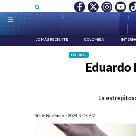
Pasar al contenido principal
O MÍNIMO NO DESTRUYÓ EMPLEO: JP MORGAN
|
"HABLAR NO
Navegación principal
LO MÁS RECIENTE
|
COLOMBIA
|
INTERN
FÚTBOL
Eduardo 
La estrepitosa
30 de Noviembre 2024, 9:15 AM