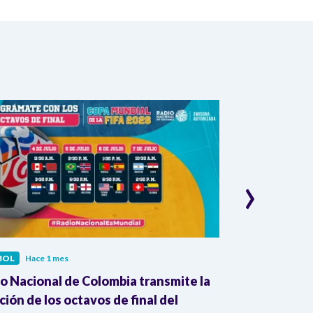
›
BOL
Hace 1 mes
FÚTBOL
Hace 1
o Nacional de Colombia transmite la
RB Leipzig an
ión de los octavos de final del
como su nuev