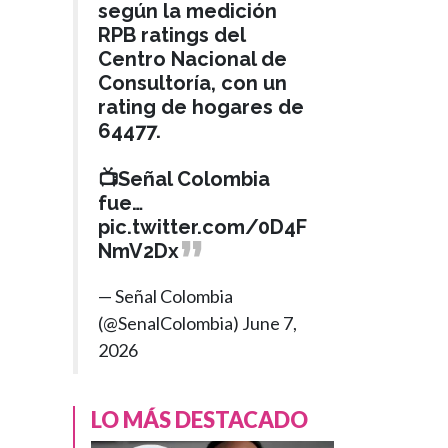
según la medición
RPB ratings del
Centro Nacional de
Consultoría, con un
rating de hogares de
64477.
FÚTBOL
Hace 1 año
📺Señal Colombia
Eliminatorias
›
fue…
Sudamericanas:
pic.twitter.com/0D4F
así se jugarán las
NmV2Dx
fechas 11 y 12
rumbo al Mundial
— Señal Colombia
2026
(@SenalColombia)
June 7,
2026
LO MÁS DESTACADO