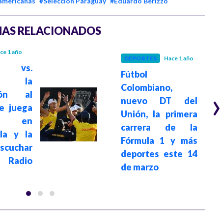
damericanas
#Selección Paraguay
#Eduardo Berizzo
AS RELACIONADOS
ce 1 año
DEPORTES
Hace 1 año
ia vs.
Fútbol
ay: la
Colombiano,
ción al
nuevo DT del
e juega
Unión, la primera
 en
carrera de la
lla y la
Fórmula 1 y más
scuchar
deportes este 14
adio
de marzo