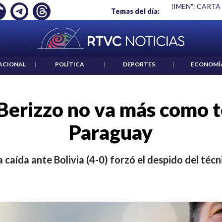
 ES UN CRIMEN": CARTA DE BETO CORAL
|
ABELARDO DE LA E
Temas del día:
ACIONAL
|
POLÍTICA
|
DEPORTES
|
ECONOMÍ
Berizzo no va más como t
Paraguay
 caída ante Bolivia (4-0) forzó el despido del téc