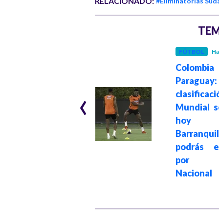
RELACIONADO:
#Eliminatorias Su
TEM
FÚTBOL
Ha
Colomb
FÚTBOL
Hace 1 año
Paragu
‹
¡Adiós a Catar!
clasifica
Colombia gana a
Mundial s
Venezuela, pero
hoy
se despide del
Barranqui
repechaje
podrás e
por R
Nacional