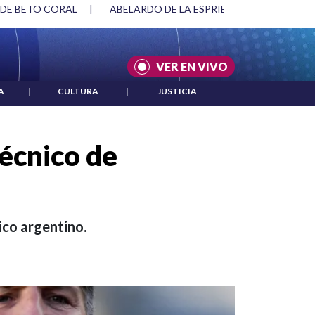
SPRIELLA Y DMG
|
ACUERDOS ENTRE ESTADOS UNIDOS E IRÁ
VER EN VIVO
A
|
CULTURA
|
JUSTICIA
écnico de
nico argentino.