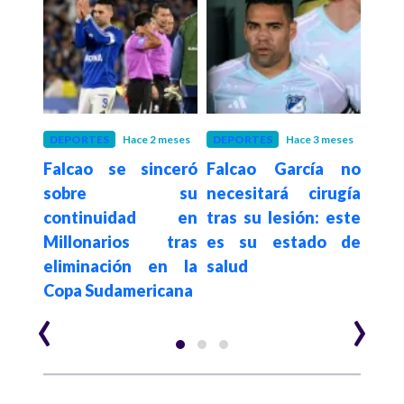
meses
DEPORTES
Hace 2 meses
DEPORTES
Hace 3 meses
DEP
s vs
Falcao se sinceró
Falcao García no
Mi
ra y
sobre su
necesitará cirugía
Amé
r en
continuidad en
tras su lesión: este
jorn
o por
Millonarios tras
es su estado de
col
eliminación en la
salud
Lib
Copa Sudamericana
Sud
‹
›