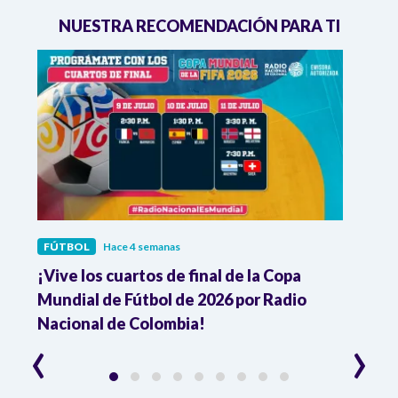
NUESTRA RECOMENDACIÓN PARA TI
FÚTBOL
Hace 4 semanas
FÚTB
¡Vive los cuartos de final de la Copa
Colo
Mundial de Fútbol de 2026 por Radio
cuart
Nacional de Colombia!
trav
‹
›