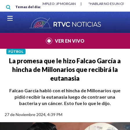
Pasar al contenido principal
O MÍNIMO NO DESTRUYÓ EMPLEO: JP MORGAN
|
"HABLAR NO ES UN CRIME
Temas del día:
L MUNDIAL 2026
|
VER EN VIVO
FÚTBOL
La promesa que le hizo Falcao García a
hincha de Millonarios que recibirá la
eutanasia
Falcao García habló con el hincha de Millonarios que
pidió recibir la eutanasia luego de contraer una
bacteria y un cáncer. Esto fue lo que le dijo.
27 de Noviembre 2024, 4:39 PM