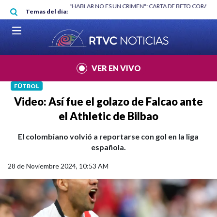
Pasar al contenido principal
RGAN
|
"HABLAR NO ES UN CRIMEN": CARTA DE BETO CORAL
|
ABELAR
Temas del día:
VER EN VIVO
FÚTBOL
Video: Así fue el golazo de Falcao ante
el Athletic de Bilbao
El colombiano volvió a reportarse con gol en la liga
española.
28 de Noviembre 2024, 10:53 AM