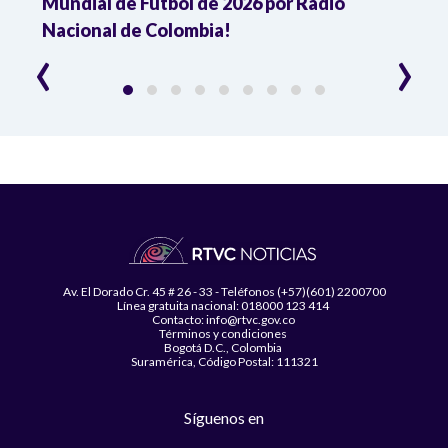
Mundial de Fútbol de 2026 por Radio
cuart
Nacional de Colombia!
trav
‹
›
Av. El Dorado Cr. 45 # 26 - 33 - Teléfonos (+57)(601) 2200700
Línea gratuita nacional: 018000 123 414
Contacto: info@rtvc.gov.co
Términos y condiciones
Bogotá D.C., Colombia
Suramérica, Código Postal: 111321
Síguenos en