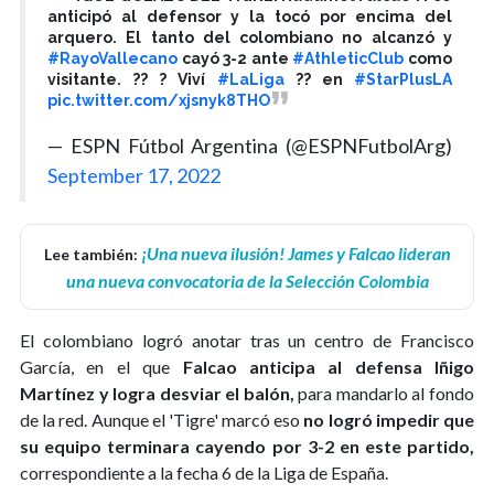
anticipó al defensor y la tocó por encima del
arquero. El tanto del colombiano no alcanzó y
#RayoVallecano
cayó 3-2 ante
#AthleticClub
como
visitante. ?? ? Viví
#LaLiga
?? en
#StarPlusLA
pic.twitter.com/xjsnyk8THO
— ESPN Fútbol Argentina (@ESPNFutbolArg)
September 17, 2022
¡Una nueva ilusión! James y Falcao lideran
Lee también:
una nueva convocatoria de la Selección Colombia
El colombiano logró anotar tras un centro de Francisco
García, en el que
Falcao anticipa al defensa Iñigo
Martínez y logra desviar el balón,
para mandarlo al fondo
de la red. Aunque el 'Tigre' marcó eso
no logró impedir que
su equipo terminara cayendo por 3-2 en este partido,
correspondiente a la fecha 6 de la Liga de España.