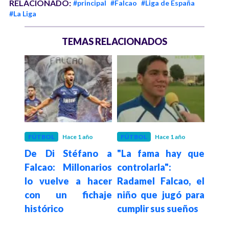
RELACIONADO:
#principal
#Falcao
#Liga de España
#La Liga
TEMAS RELACIONADOS
 años
FÚTBOL
Hace 1 año
FÚTBOL
Hace 1 año
DEP
 de
De Di Stéfano a
"La fama hay que
Fal
Falcao: Millonarios
controlarla":
Mill
a a
lo vuelve a hacer
Radamel Falcao, el
de
etro
con un fichaje
niño que jugó para
co
 las
histórico
cumplir sus sueños
fich
otá