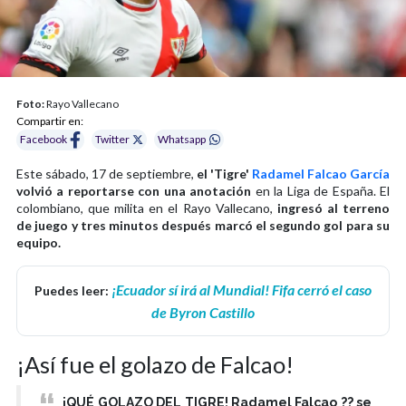
Foto:
Rayo Vallecano
Compartir en:
Facebook
Twitter
Whatsapp
Este sábado, 17 de septiembre,
el 'Tigre'
Radamel Falcao García
volvió a reportarse con una anotación
en la Liga de España. El
colombiano, que milita en el Rayo Vallecano,
ingresó al terreno
de juego y tres minutos después marcó el segundo gol para su
equipo.
¡Ecuador sí irá al Mundial! Fifa cerró el caso
Puedes leer:
de Byron Castillo
¡Así fue el golazo de Falcao!
¡QUÉ GOLAZO DEL TIGRE! Radamel Falcao ?? se