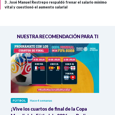
3 .
José Manuel Restrepo respaldó frenar el salario mínimo
vital y cuestionó el aumento salarial
NUESTRA RECOMENDACIÓN PARA TI
FÚTBOL
Hace 4 semanas
FÚTB
¡Vive los cuartos de final de la Copa
Colo