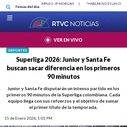
Pasar al contenido principal
RGAN
|
"HABLAR NO ES UN CRIMEN": CARTA DE BETO CORAL
|
ABELAR
Temas del día:
VER EN VIVO
DEPORTES
Superliga 2026: Junior y Santa Fe
buscan sacar diferencia en los primeros
90 minutos
Junior y Santa Fe disputarán un intenso partido en los
primeros 90 minutos de la Superliga colombiana. Cada
equipo llega con sus refuerzos y el objetivo de sumar
el primer título de la temporada.
15 de Enero 2026, 1:01 PM