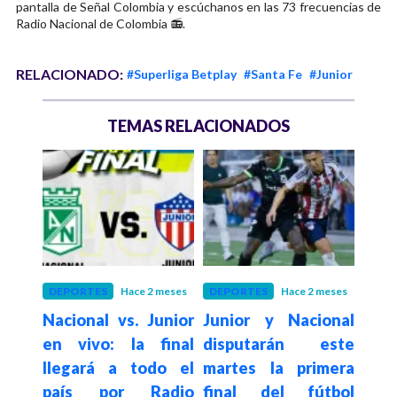
pantalla de Señal Colombia y escúchanos en las 73 frecuencias de
Radio Nacional de Colombia 📻.
RELACIONADO:
#Superliga Betplay
#Santa Fe
#Junior
TEMAS RELACIONADOS
meses
DEPORTES
Hace 2 meses
DEPORTES
Hace 2 meses
DEP
Nacional vs. Junior
Junior y Nacional
Liga
s en
en vivo: la final
disputarán este
part
es y
llegará a todo el
martes la primera
de l
país por Radio
final del fútbol
fútb