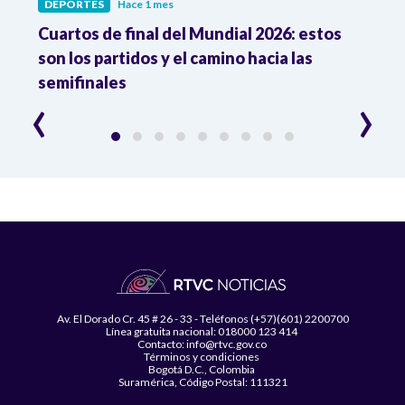
DEPORTES
Hace 1 mes
DEPO
Cuartos de final del Mundial 2026: estos
Atle
n
son los partidos y el camino hacia las
reco
semifinales
Atle
‹
›
Av. El Dorado Cr. 45 # 26 - 33 - Teléfonos (+57)(601) 2200700
Línea gratuita nacional: 018000 123 414
Contacto: info@rtvc.gov.co
Términos y condiciones
Bogotá D.C., Colombia
Suramérica, Código Postal: 111321