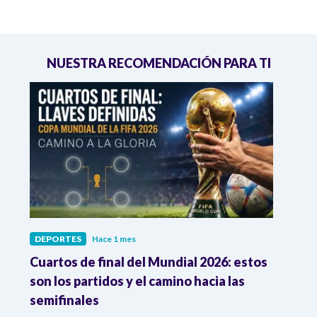
NUESTRA RECOMENDACIÓN PARA TI
DEPORTES
Hace 1 mes
DEPO
Cuartos de final del Mundial 2026: estos
Atle
n
son los partidos y el camino hacia las
reco
semifinales
Atle