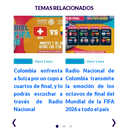
TEMAS RELACIONADOS
mes
FÚTBOL
Hace 1 mes
FÚTBOL
Hace 1 mes
DEP
a y
Colombia enfrenta
Radio Nacional de
Col
! La
a Suiza por un cupo a
Colombia transmite
con
or la
cuartos de final, y lo
la emoción de los
term
ncia
podrás escuchar a
octavos de final del
fase
través de Radio
Mundial de la FIFA
Mund
Nacional
2026 a todo el país
‹
›