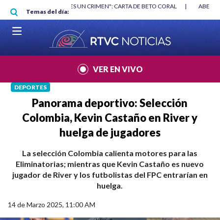
Pasar al contenido principal
RGAN
|
"HABLAR NO ES UN CRIMEN": CARTA DE BETO CORAL
|
ABELAR
Temas del día:
VER EN VIVO
DEPORTES
Panorama deportivo: Selección
Colombia, Kevin Castaño en River y
huelga de jugadores
La selección Colombia calienta motores para las
Eliminatorias; mientras que Kevin Castaño es nuevo
jugador de River y los futbolistas del FPC entrarían en
huelga.
14 de Marzo 2025, 11:00 AM