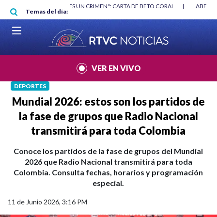
Pasar al contenido principal
RGAN
|
"HABLAR NO ES UN CRIMEN": CARTA DE BETO CORAL
|
ABELAR
Temas del día:
VER EN VIVO
DEPORTES
Mundial 2026: estos son los partidos de
la fase de grupos que Radio Nacional
transmitirá para toda Colombia
Conoce los partidos de la fase de grupos del Mundial
2026 que Radio Nacional transmitirá para toda
Colombia. Consulta fechas, horarios y programación
especial.
11 de Junio 2026, 3:16 PM