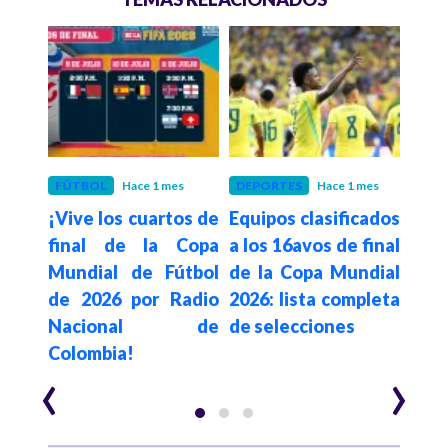
mes
FÚTBOL
Hace 1 mes
DEPORTES
Hace 1 mes
DEP
vs.
¡Vive los cuartos de
Equipos clasificados
¡V
n el
final de la Copa
a los 16avos de final
cla
26:
Mundial de Fútbol
de la Copa Mundial
‘tri
a y
de 2026 por Radio
2026: lista completa
mín
ebut
Nacional de
de selecciones
ant
Colombia!
‹
›