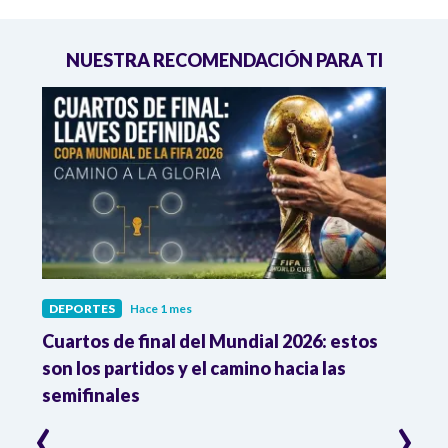
NUESTRA RECOMENDACIÓN PARA TI
DEPORTES
Hace 1 mes
DEPO
Cuartos de final del Mundial 2026: estos
Atle
n
son los partidos y el camino hacia las
reco
semifinales
Atle
‹
›