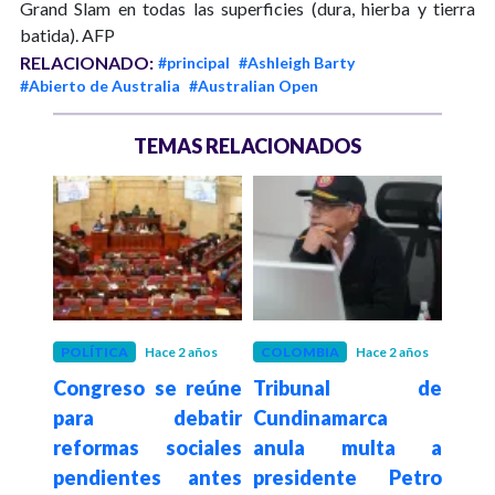
Grand Slam en todas las superficies (dura, hierba y tierra
batida). AFP
RELACIONADO:
#principal
#Ashleigh Barty
#Abierto de Australia
#Australian Open
TEMAS RELACIONADOS
os
POLÍTICA
Hace 2 años
COLOMBIA
Hace 2 años
COL
varo
Congreso se reúne
Tribunal de
¿Qué
dente
para debatir
Cundinamarca
mue
ado
reformas sociales
anula multa a
Dav
r la
pendientes antes
presidente Petro
que