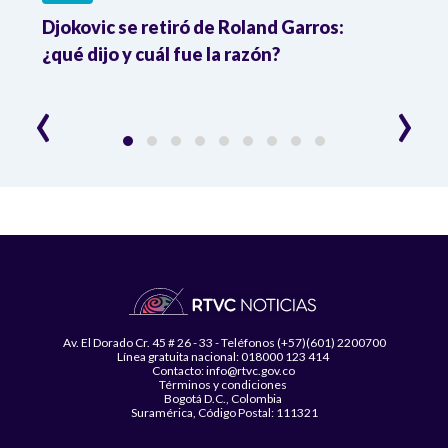
 en
Djokovic se retiró de Roland Garros:
¡Dob
¿qué dijo y cuál fue la razón?
se q
‹
›
Av. El Dorado Cr. 45 # 26 - 33 - Teléfonos (+57)(601) 2200700
Línea gratuita nacional: 018000 123 414
Contacto: info@rtvc.gov.co
Términos y condiciones
Bogotá D.C., Colombia
Suramérica, Código Postal: 111321