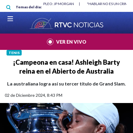
Pasar al contenido principal
RGAN
|
"HABLAR NO ES UN CRIMEN": CARTA DE BETO CORAL
|
ABELAR
Temas del día:
VER EN VIVO
TENIS
¡Campeona en casa! Ashleigh Barty
reina en el Abierto de Australia
La australiana logra así su tercer título de Grand Slam.
02 de Diciembre 2024, 8:43 PM