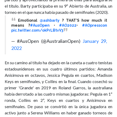
el título. Barty participaba en su 9º Abierto de Australia, un
torneo en el que nunca había pasado de semifinales (2020).
Emotional
@ashbarty
? THAT'S how much it
means ?
#AusOpen
•
#AO2022
•
#AOpresscon
pic.twitter.com/okPrLBtvV3
— #AusOpen (@AustralianOpen)
January 29,
2022
En su camino al título ha dejado en la cuneta a cuatro tenistas
estadounidenses en sus cuatro últimos partidos: Amanda
Anisimova en octavos, Jessica Pegula en cuartos, Madison
Keys en semifinales, y Collins en la final. Cuando cosechó su
primer 'Grande' en 2019 en Roland Garros, la australiana
había derrotado a las cuatro mismas jugadoras: Pegula en 1ª
ronda, Collins en 2ª, Keys en cuartos y Anisimova en
semifinales. De paso se convirtió en la única jugadora en
activo junto a Serena Williams en haber ganado torneos de