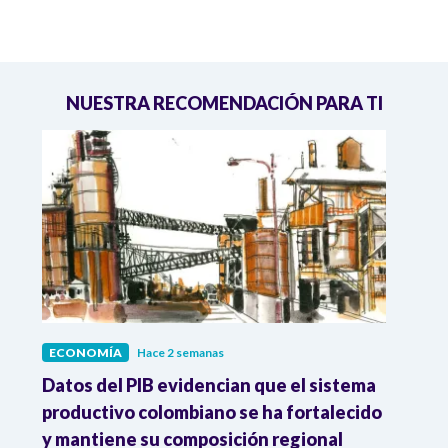
NUESTRA RECOMENDACIÓN PARA TI
ECONOMÍA
Hace 2 semanas
ECO
Datos del PIB evidencian que el sistema
Los 
productivo colombiano se ha fortalecido
nacio
y mantiene su composición regional
empl