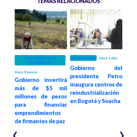
TEMAS RELACIONADOS
 años
PAZ Y DERECHOS
ECONOMÍA
Hace 1 año
COL
HUMANOS
ajan
Gobierno del
De l
Hace 9 meses
ronas
presidente Petro
Ch
Gobierno invertirá
r la
inaugura centros de
emp
más de $5 mil
arepa
reindustrialización
qu
millones de pesos
en Bogotá y Soacha
tra
para financiar
eco
emprendimientos
Plat
de firmantes de paz
‹
›