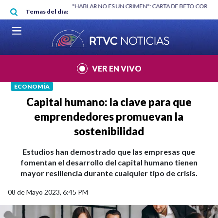
Pasar al contenido principal
|
"HABLAR NO ES UN CRIMEN": CARTA DE BETO CORAL
|
ABELARDO DE
Temas del día:
VER EN VIVO
ECONOMÍA
Capital humano: la clave para que
emprendedores promuevan la
sostenibilidad
Estudios han demostrado que las empresas que
fomentan el desarrollo del capital humano tienen
mayor resiliencia durante cualquier tipo de crisis.
08 de Mayo 2023, 6:45 PM