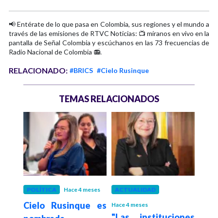
📢 Entérate de lo que pasa en Colombia, sus regiones y el mundo a
través de las emisiones de RTVC Noticias: 📺 míranos en vivo en la
pantalla de Señal Colombia y escúchanos en las 73 frecuencias de
Radio Nacional de Colombia 📻.
RELACIONADO:
#BRICS
#Cielo Rusinque
TEMAS RELACIONADOS
 año
POLÍTICA
Hace 4 meses
ACTUALIDAD
GOB
citó
Cielo Rusinque es
Sup
Hace 4 meses
"Las instituciones