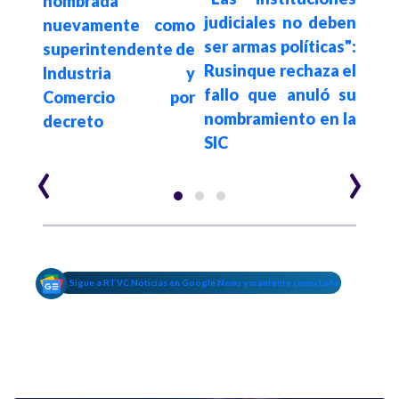
BRICS
nombrada
Cie
judiciales no deben
 los
nuevamente como
den
ser armas políticas":
 los
superintendente de
e in
Rusinque rechaza el
Industria y
inv
fallo que anuló su
EEUU
Comercio por
co
nombramiento en la
decreto
blin
SIC
‹
›
Sigue a RTVC Noticias en Google News y mantente conectado