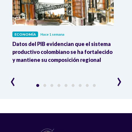
ECONOMÍA
Hace 1 semana
ECO
Datos del PIB evidencian que el sistema
Los 
productivo colombiano se ha fortalecido
nacio
y mantiene su composición regional
empl
‹
›