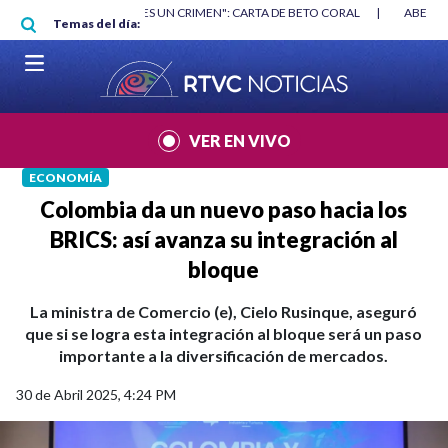
Pasar al contenido principal
RGAN
|
"HABLAR NO ES UN CRIMEN": CARTA DE BETO CORAL
|
ABELAR
Temas del día:
VER EN VIVO
ECONOMÍA
Colombia da un nuevo paso hacia los
BRICS: así avanza su integración al
bloque
La ministra de Comercio (e), Cielo Rusinque, aseguró
que si se logra esta integración al bloque será un paso
importante a la diversificación de mercados.
30 de Abril 2025, 4:24 PM