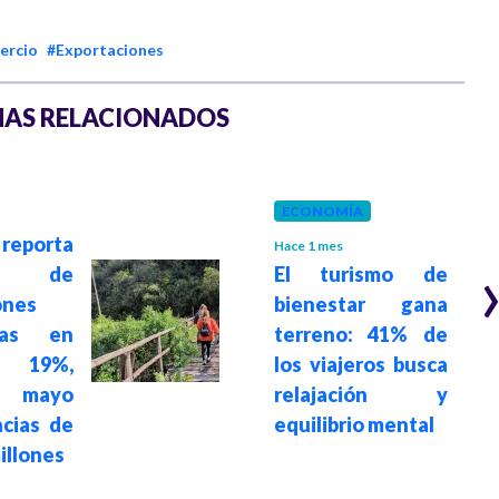
ercio
#Exportaciones
AS RELACIONADOS
ECONOMÍA
eporta
Hace 1 mes
to de
El turismo de
ones
bienestar gana
nas en
terreno: 41% de
 19%,
los viajeros busca
o mayo
relajación y
cias de
equilibrio mental
illones