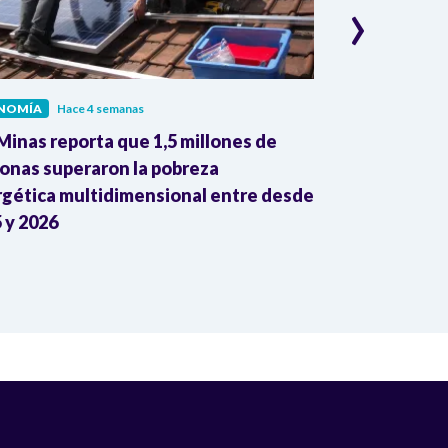
›
NOMÍA
Hace 4 semanas
ECONOMÍA
Hac
inas reporta que 1,5 millones de
Dane reporta
onas superaron la pobreza
colombianas 
gética multidimensional entre desde
mayo con gan
 y 2026