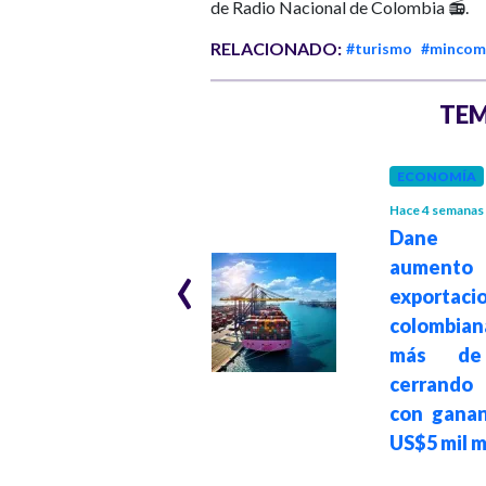
de Radio Nacional de Colombia 📻.
RELACIONADO:
#turismo
#mincom
TEM
GOBIERNO
ECONOMÍA
Hace 2 meses
Hace 4 semanas
Revolución
Dane r
‹
aeroportuaria en
aumen
Colombia: 19,6
exportaci
millones de
colombia
pasajeros en 4
más de
meses y turismo
cerrand
como reemplazo
con ganan
del petróleo y el
US$5 mil m
carbón