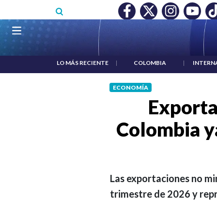
Pasar al contenido principal
O MÍNIMO NO DESTRUYÓ EMPLEO: JP MORGAN
|
"HABLAR NO
Navegación principal
LO MÁS RECIENTE
|
COLOMBIA
|
INTERN
ECONOMÍA
Exporta
Colombia ya
Las exportaciones no mi
trimestre de 2026 y repr