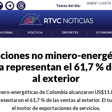
 ES UN CRIMEN": CARTA DE BETO CORAL
|
ABELARDO DE LA E
Temas del día:
ACIONAL
|
POLÍTICA
|
DEPORTES
|
ECONOMÍ
ciones no minero-energé
 representan el 61,7 % d
al exterior
nero-energéticas de Colombia alcanzaron US$11.8
esentaron el 61,7 % de las ventas al exterior. El 
el motor de exportaciones de servicios.