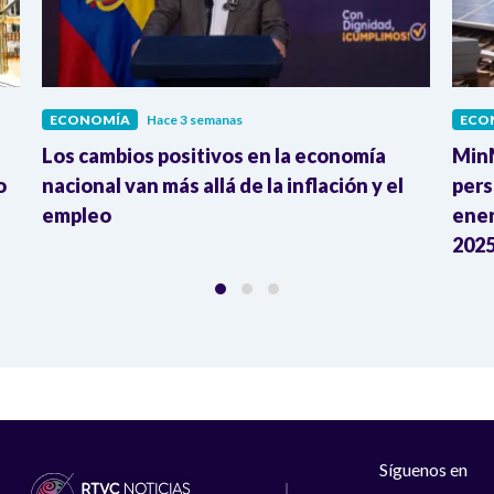
ECONOMÍA
Hace 3 semanas
ECO
Los cambios positivos en la economía
MinM
o
nacional van más allá de la inflación y el
pers
empleo
ener
2025
Síguenos en