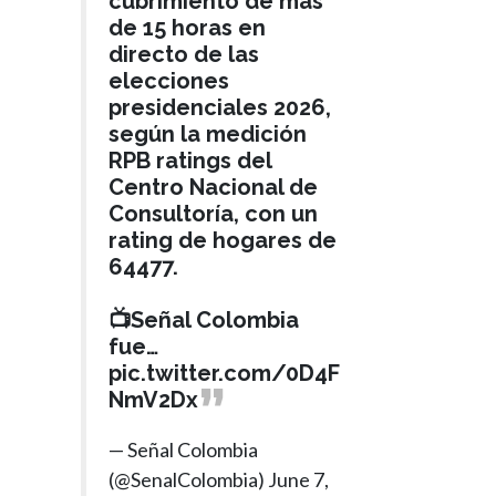
cubrimiento de más
de 15 horas en
directo de las
elecciones
presidenciales 2026,
según la medición
RPB ratings del
Centro Nacional de
Consultoría, con un
rating de hogares de
64477.
📺Señal Colombia
fue…
pic.twitter.com/0D4F
NmV2Dx
— Señal Colombia
(@SenalColombia)
June 7,