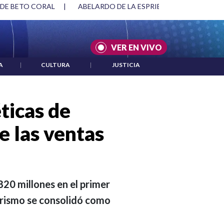
SPRIELLA Y DMG
|
ACUERDOS ENTRE ESTADOS UNIDOS E IRÁ
VER EN VIVO
A
|
CULTURA
|
JUSTICIA
ticas de
e las ventas
20 millones en el primer
turismo se consolidó como