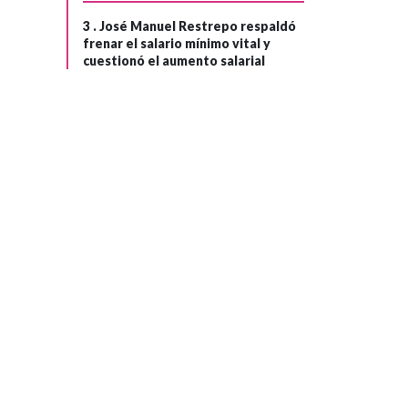
3 .
José Manuel Restrepo respaldó
frenar el salario mínimo vital y
cuestionó el aumento salarial
ECONOMÍA
Hace 1 mes
Exportaciones
›
colombianas
desde zonas
franmcas
crecieron un
35,7% durante
abril de 2926,
según DANE