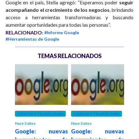
Google en el país, Stella agregó: “Esperamos poder
seguir
acompañando el crecimiento de los negocios
, brindando
acceso a herramientas transformadoras y buscando
aumentar oportunidades para todas las personas”.
RELACIONADO:
#Informe Google
#Herramientas de Google
TEMAS RELACIONADOS
OGÍA
CIENCIA Y TECNOLOGÍA
CIENCIA Y TECNOLOGÍA
CIEN
Hace 3 años
Hace 3 años
Hace 3
evas
Google: nuevas
Google: nuevas
Goo