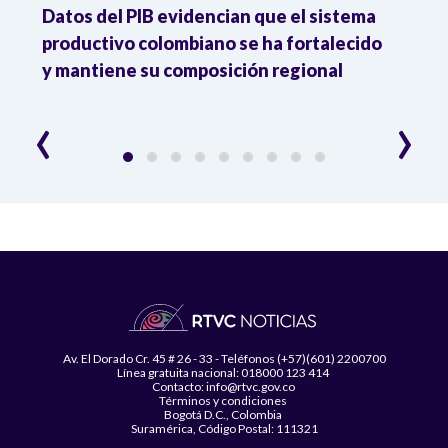
Datos del PIB evidencian que el sistema
Los 
productivo colombiano se ha fortalecido
nacio
y mantiene su composición regional
empl
‹
›
Av. El Dorado Cr. 45 # 26 - 33 - Teléfonos (+57)(601) 2200700
Línea gratuita nacional: 018000 123 414
Contacto: info@rtvc.gov.co
Términos y condiciones
Bogotá D.C., Colombia
Suramérica, Código Postal: 111321