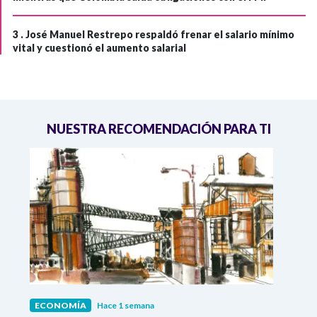
3 .
José Manuel Restrepo respaldó frenar el salario mínimo
vital y cuestionó el aumento salarial
NUESTRA RECOMENDACIÓN PARA TI
ECONOMÍA
Hace 1 semana
ECO