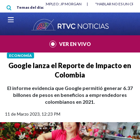
Pasar al contenido principal
RGAN
|
"HABLAR NO ES UN CRIMEN": CARTA DE BETO CORAL
|
ABELAR
Temas del día:
VER EN VIVO
ECONOMÍA
Google lanza el Reporte de Impacto en
Colombia
El informe evidencia que Google permitió generar 6.37
billones de pesos en beneficios a emprendedores
colombianos en 2021.
11 de Marzo 2023, 12:23 PM