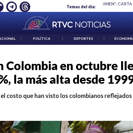
 ES UN CRIMEN": CARTA DE BETO CORAL
|
ABELARDO DE LA E
Temas del día:
ACIONAL
|
POLÍTICA
|
DEPORTES
|
ECONOMÍ
n Colombia en octubre ll
%, la más alta desde 199
 el costo que han visto los colombianos reflejados