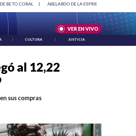
SPRIELLA Y DMG
|
ACUERDOS ENTRE ESTADOS UNIDOS E IRÁ
VER EN VIVO
A
|
CULTURA
|
JUSTICIA
egó al 12,22
9
 en sus compras