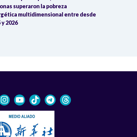
onas superaron la pobreza
colombianas 
gética multidimensional entre desde
mayo con gan
 y 2026