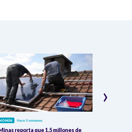
›
NOMÍA
Hace 3 semanas
ECONOMÍA
Hac
inas reporta que 1,5 millones de
Dane reporta