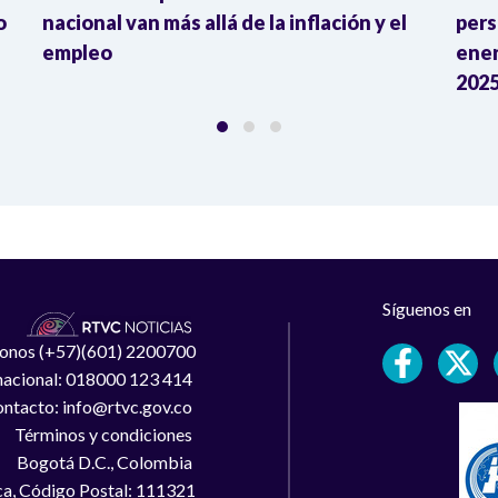
o
nacional van más allá de la inflación y el
pers
empleo
ener
2025
Síguenos en
léfonos (+57)(601) 2200700
 nacional: 018000 123 414
ntacto: info@rtvc.gov.co
Términos y condiciones
Bogotá D.C., Colombia
a, Código Postal: 111321