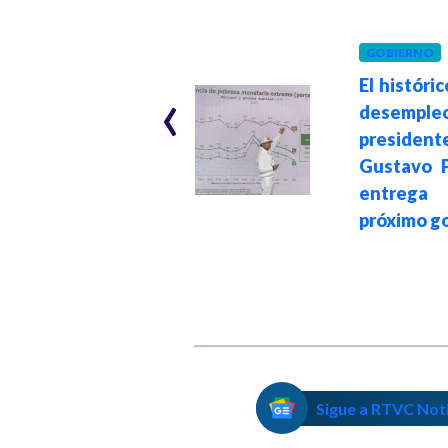
ECONOMÍA
Hace 2 meses
GOBIERNO
Reducción del
‹
hambre en
El históri
Colombia: cerca
desempleo
de 4 millones de
president
personas salieron
Gustavo P
de la inseguridad
entre
alimentaria bajo el
próximo g
gobierno del
presidente Petro
Sigue a RTVC Not