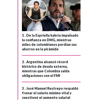
ECONOMÍA
Hace 1 mes
›
Precios de
alimentos en
1 .
De la Espriella habría impulsado
Colombia se
la confianza en DMG, mientras
mantienen
miles de colombianos perdían sus
estables, según
ahorros en la pirámide
reporte del Dane
2 .
Argentina alcanzó récord
histórico de deuda externa,
mientras que Colombia salda
obligaciones con el FMI
3 .
José Manuel Restrepo respaldó
frenar el salario mínimo vital y
cuestionó el aumento salarial