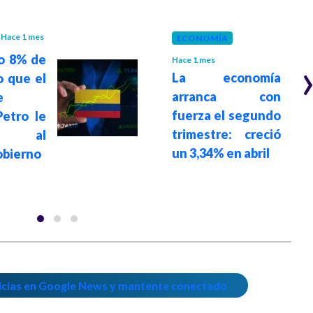
Hace 1 mes
ECONOMÍA
co 8% de
Hace 1 mes
La economía
 que el
arranca con
e
fuerza el segundo
etro le
trimestre: creció
ga al
un 3,34% en abril
obierno
icias en Google News y mantente conectado