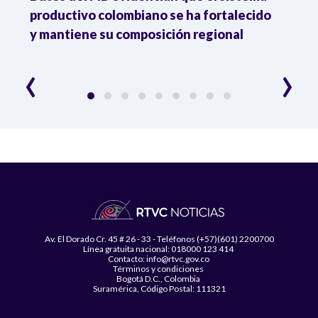
productivo colombiano se ha fortalecido
nacio
y mantiene su composición regional
empl
‹
›
Av. El Dorado Cr. 45 # 26 - 33 - Teléfonos (+57)(601) 2200700
Línea gratuita nacional: 018000 123 414
Contacto: info@rtvc.gov.co
Términos y condiciones
Bogotá D.C., Colombia
Suramérica, Código Postal: 111321