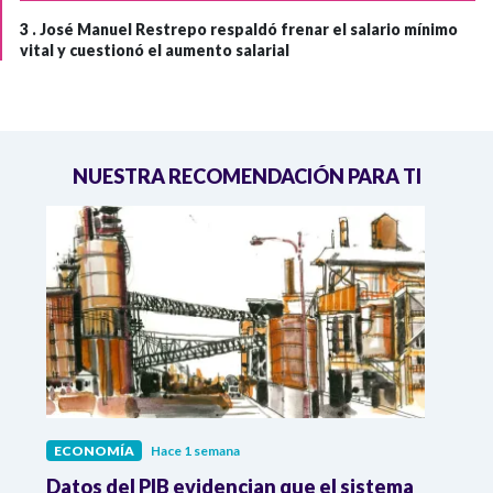
3 .
José Manuel Restrepo respaldó frenar el salario mínimo
vital y cuestionó el aumento salarial
NUESTRA RECOMENDACIÓN PARA TI
ECONOMÍA
Hace 1 semana
ECO
Datos del PIB evidencian que el sistema
Los 