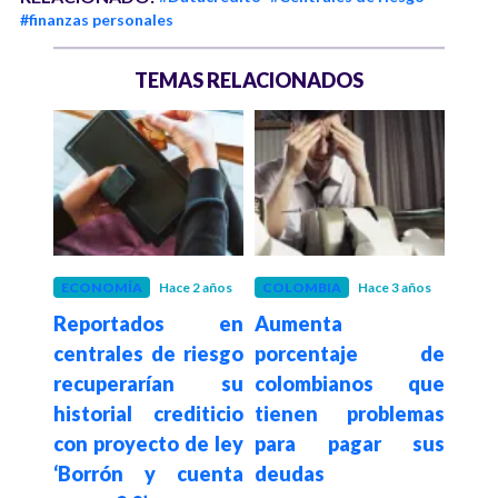
#finanzas personales
TEMAS RELACIONADOS
ños
ECONOMÍA
Hace 2 años
COLOMBIA
Hace 3 años
ECO
uenta
Reportados en
Aumenta
Infl
 que
centrales de riesgo
porcentaje de
per
recuperarían su
colombianos que
202
historial crediticio
tienen problemas
debe
con proyecto de ley
para pagar sus
‘Borrón y cuenta
deudas