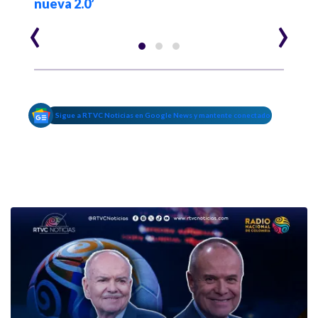
nueva 2.0’
‹
›
Sigue a RTVC Noticias en Google News y mantente conectado