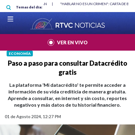
Pasar al contenido principal
RGAN
|
"HABLAR NO ES UN CRIMEN": CARTA DE BETO CORAL
|
ABELAR
Temas del día:
VER EN VIVO
ECONOMÍA
Paso a paso para consultar Datacrédito
gratis
La plataforma 'Mi datacrédito' te permite acceder a
información de su vida crediticia de manera gratuita.
Aprende a consultar, en internet y sin costo, reportes
negativos y más datos de tu historial financiero.
01 de Agosto 2024, 12:27 PM